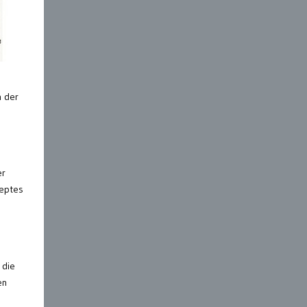
n der
er
zeptes
 die
en