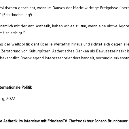
olitischen geschieht, wenn im Rausch der Macht wichtige Ereignisse übe
“ (Falschnehmung!)
nämlich mit der Anti-Ästhetik, haben wir es zu tun, wenn eine aktive Aggr
äler erfolgt.“
 der Weltpolitik geht über ie Weltethik hinaus und richtet sich gegen all
 Zerstörung von Kulturgütern. Ästhetisches Denken als Bewusstseinsakt i
e bekanntlich überwiegend interessenorientiert handelt, vorrangig erkenntn
ernationale Politik
urg, 2022
he Ästhetik im Interview mit FriedensTV-Chefredakteur Johann Brunnbauer