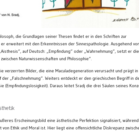
ilosoph, die Grundlagen seiner Thesen findet er in den Schriften zur
e er erweitert mit den Erkenntnissen der Sinnespathologie. Ausgehend vo
„Aisthesis“, auf Deutsch: „Empfindung“ oder „Wahrnehmung“, setzt er die
 zwischen Naturwissenschaften und Philosophie“.
e verzerrten Bilder, die eine Maculadegeneration verursacht und prägt in
 der „Falschnehmung“. Weiters entdeckt er den griechischen Begriff in d
e (Empfindungslosigkeit). Daraus leitet Sradj die drei Säulen seines Kon
sthetik
äußeres Erscheinungsbild eine ästhetische Perfektion signalisiert, während
von Ethik und Moral ist. Hier liegt eine offensichtliche Diskrepanz zwisch