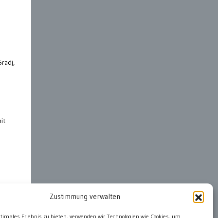
Sradj,
it
Zustimmung verwalten
ter
ptimales Erlebnis zu bieten, verwenden wir Technologien wie Cookies, um