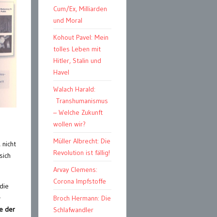
Cum/Ex, Milliarden
und Moral
Kohout Pavel: Mein
tolles Leben mit
Hitler, Stalin und
Havel
Walach Harald:
Transhumanismus
– Welche Zukunft
wollen wir?
Müller Albrecht: Die
 nicht
Revolution ist fällig!
sich
Arvay Clemens:
Corona Impfstoffe
die
-
Broch Hermann: Die
e der
Schlafwandler