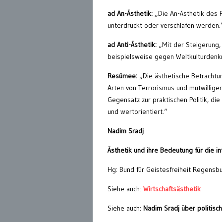
ad An-Ästhetik:
„Die An-Ästhetik des P
unterdrückt oder verschlafen werden.
ad Anti-Ästhetik:
„Mit der Steigerung, 
beispielsweise gegen Weltkulturdenkm
Resümee:
„Die ästhetische Betrachtung
Arten von Terrorismus und mutwilliger
Gegensatz zur praktischen Politik, di
und wertorientiert.“
Nadim Sradj
Ästhetik und ihre Bedeutung für die int
Hg: Bund für Geistesfreiheit Regensb
Siehe auch:
Wirtschaftsästhetik
Siehe auch:
Nadim Sradj über politisc