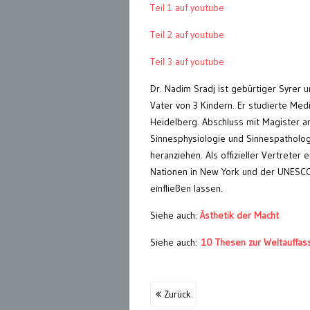
Teil 1 auf youtube
Teil 2 auf youtube
Teil 3 auf youtube
Dr. Nadim Sradj ist gebürtiger Syrer u
Vater von 3 Kindern. Er studierte Medi
Heidelberg. Abschluss mit Magister ar
Sinnesphysiologie und Sinnespathologie
heranziehen. Als offizieller Vertrete
Nationen in New York und der UNESCO i
einfließen lassen.
Siehe auch:
Ästhetik der Macht
Siehe auch:
10 Thesen zur Weltauffas
Zurück