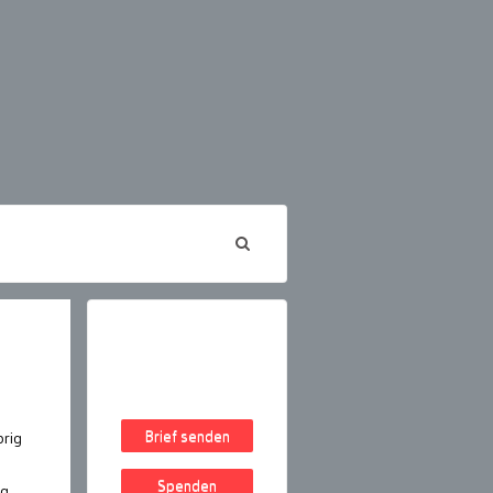
Brief senden
brig
Spenden
ig