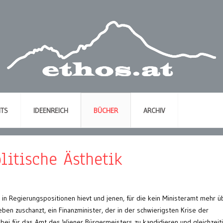
NTS
IDEENREICH
BÜCHER
ARCHIV
litische Ästhetik
 in Regierungspositionen hievt und jenen, für die kein Ministeramt mehr ü
eben zuschanzt, ein Finanzminister, der in der schwierigsten Krise der
nbei für das Amt des Wiener Bürgermeisters zu kandidieren und gleichzeit