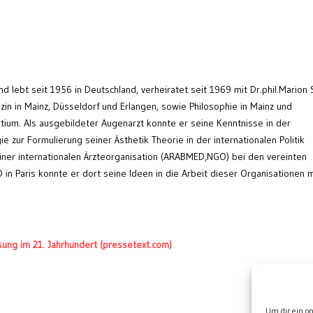
nd lebt seit 1956 in Deutschland, verheiratet seit 1969 mit Dr.phil.Marion 
zin in Mainz, Düsseldorf und Erlangen, sowie Philosophie in Mainz und
tium. Als ausgebildeter Augenarzt konnte er seine Kenntnisse in der
 zur Formulierung seiner Ästhetik Theorie in der internationalen Politik
r einer internationalen Ärzteorganisation (ARABMED,NGO) bei den vereinten
n Paris konnte er dort seine Ideen in die Arbeit dieser Organisationen m
sung im 21. Jahrhundert (pressetext.com)
Wei
Um dir ein o