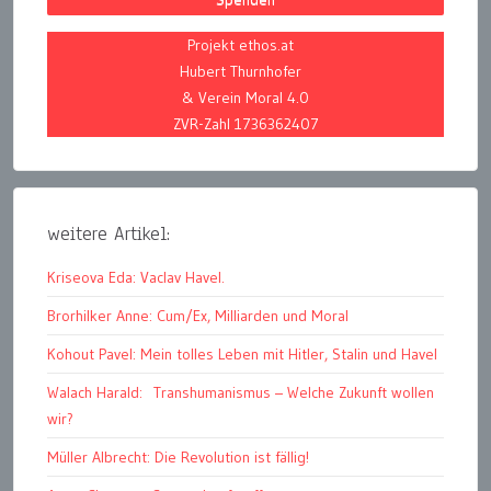
Projekt ethos.at
Hubert Thurnhofer
& Verein Moral 4.0
ZVR-Zahl 1736362407
weitere Artikel:
Kriseova Eda: Vaclav Havel.
Brorhilker Anne: Cum/Ex, Milliarden und Moral
Kohout Pavel: Mein tolles Leben mit Hitler, Stalin und Havel
Walach Harald: Transhumanismus – Welche Zukunft wollen
wir?
Müller Albrecht: Die Revolution ist fällig!