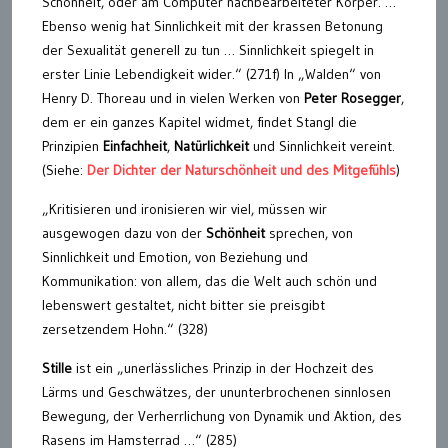
Schönheit, oder am Computer nachbearbeiteter Körper. …
Ebenso wenig hat Sinnlichkeit mit der krassen Betonung
der Sexualität generell zu tun … Sinnlichkeit spiegelt in
erster Linie Lebendigkeit wider.“ (271f) In „Walden“ von
Henry D. Thoreau und in vielen Werken von
Peter Rosegger
,
dem er ein ganzes Kapitel widmet, findet Stangl die
Prinzipien
Einfachheit
,
Natürlichkeit
und Sinnlichkeit vereint.
(Siehe:
Der Dichter der Naturschönheit und des Mitgefühls
)
„Kritisieren und ironisieren wir viel, müssen wir
ausgewogen dazu von der
Schönheit
sprechen, von
Sinnlichkeit und Emotion, von Beziehung und
Kommunikation: von allem, das die Welt auch schön und
lebenswert gestaltet, nicht bitter sie preisgibt
zersetzendem Hohn.“ (328)
Stille
ist ein „unerlässliches Prinzip in der Hochzeit des
Lärms und Geschwätzes, der ununterbrochenen sinnlosen
Bewegung, der Verherrlichung von Dynamik und Aktion, des
Rasens im Hamsterrad …“ (285)