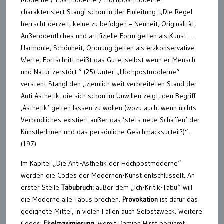
Moderne / Postmoderne / Hochpostmoderne
charakterisiert Stangl schon in der Einleitung: „Die Regel
herrscht derzeit, keine zu befolgen – Neuheit, Originalität,
Außerodentliches und artifizielle Form gelten als Kunst. …
Harmonie, Schönheit, Ordnung gelten als erzkonservative
Werte, Fortschritt heißt das Gute, selbst wenn er Mensch
und Natur zerstört.“ (25) Unter „Hochpostmoderne“
versteht Stangl den „ziemlich weit verbreiteten Stand der
Anti-Ästhetik, die sich schon im Unwillen zeigt, den Begriff
‚Ästhetik‘ gelten lassen zu wollen (wozu auch, wenn nichts
Verbindliches existiert außer das ’stets neue Schaffen‘ der
KünstlerInnen und das persönliche Geschmacksurteil?)“.
(197)
Im Kapitel „Die Anti-Ästhetik der Hochpostmoderne“
werden die Codes der Modernen-Kunst entschlüsselt. An
erster Stelle
Tabubruch
:
außer dem „Ich-Kritik-Tabu“ will
die Moderne alle Tabus brechen.
Provokation
ist dafür das
geeignete Mittel, in vielen Fällen auch Selbstzweck. Weitere
Codes:
Ekelmaximierung,
womit Damien Hirst berühmt