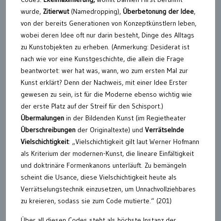
wurde,
Zitierwut
(Namedropping),
Überbetonung der Idee
,
von der bereits Generationen von Konzeptkünstlern leben,
wobei deren Idee oft nur darin besteht, Dinge des Alltags
zu Kunstobjekten zu erheben. (Anmerkung: Desiderat ist
nach wie vor eine Kunstgeschichte, die allein die Frage
beantwortet: wer hat was, wann, wo zum ersten Mal zur
Kunst erklärt? Denn der Nachweis, mit einer Idee Erster
gewesen zu sein, ist für die Moderne ebenso wichtig wie
der erste Platz auf der Streif für den Schisport.)
Übermalungen
in der Bildenden Kunst (im Regietheater
Überschreibungen
der Originaltexte) und
Verrätselnde
Vielschichtigkeit
: „Vielschichtigkeit gilt laut Werner Hofmann
als Kriterium der modernen-Kunst, die lineare Einfältigkeit
und doktrinäre Formenkanons unterläuft. Zu bemängeln
scheint die Usance, diese Vielschichtigkeit heute als
Verrätselungstechnik einzusetzen, um Unnachvollziehbares
zu kreieren, sodass sie zum Code mutierte.“ (201)
Über all diesen Codes steht als höchste Instanz der