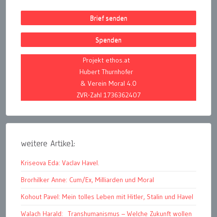
Brief senden
Spenden
Projekt ethos.at
Hubert Thurnhofer
& Verein Moral 4.0
ZVR-Zahl 1736362407
weitere Artikel:
Kriseova Eda: Vaclav Havel.
Brorhilker Anne: Cum/Ex, Milliarden und Moral
Kohout Pavel: Mein tolles Leben mit Hitler, Stalin und Havel
Walach Harald: Transhumanismus – Welche Zukunft wollen