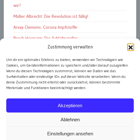
wir?
Müller Albrecht: Die Revolution ist fällig!
Arvay Clemens: Corona Impfstoffe
Broch Hermann: Die Schlafwandler
Zustimmung verwalten
Kohout Pavel: Ende der Großen Ferien
Um dir ein optimales Erlebnis zu bieten, verwenden wir Technologien wie
Bonelli Raphael: Kopflos
Cookies, um Geräteinformationen zu speichern und/oder darauf zuzugreifen.
Luczak Andreas: Deutschlands Energiewende
Wenn du diesen Technologien zustimmst, können wir Daten wie das
Surfverhalten oder eindeutige IDs auf dieser Website verarbeiten. Wenn du
deine Zustimmung nicht erteilst oder zurückziehst, können bestimmte
Merkmale und Funktionen beeinträchtigt werden.
alle Artikel
Akzeptieren
Ablehnen
Einstellungen ansehen
Impressum