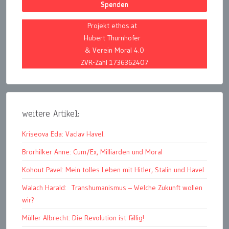
Spenden
Projekt ethos.at
Hubert Thurnhofer
& Verein Moral 4.0
ZVR-Zahl 1736362407
weitere Artikel:
Kriseova Eda: Vaclav Havel.
Brorhilker Anne: Cum/Ex, Milliarden und Moral
Kohout Pavel: Mein tolles Leben mit Hitler, Stalin und Havel
Walach Harald: Transhumanismus – Welche Zukunft wollen
wir?
Müller Albrecht: Die Revolution ist fällig!