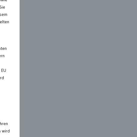
Sie
esem
elten
hten
ern
r EU
urd
g
ahren
n wird