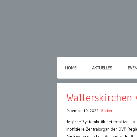
HOME
AKTUELLES
EVE
Walterskirchen 
Dezember 10, 2022
|
Bücher
Jegliche Systemkritik sei totalitär – 
inoffizielle Zentralorgan der ÖVP-Reg
Auch wenn man kein Anhänger der Klim