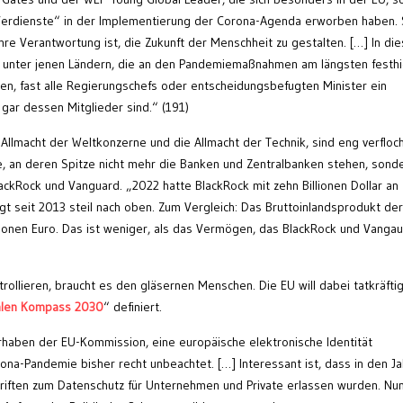
Verdienste“ in der Implementierung der Corona-Agenda erworben haben. 
hre Verantwortung ist, die Zukunft der Menschheit zu gestalten. […] In di
s unter jenen Ländern, die an den Pandemiemaßnahmen am längsten festhi
en, fast alle Regierungschefs oder entscheidungsbefugten Minister ein
gar dessen Mitglieder sind.“ (191)
e Allmacht der Weltkonzerne und die Allmacht der Technik, sind eng verfloc
ie, an deren Spitze nicht mehr die Banken und Zentralbanken stehen, sond
ckRock und Vanguard. „2022 hatte BlackRock mit zehn Billionen Dollar an
gt seit 2013 steil nach oben. Zum Vergleich: Das Bruttoinlandsprodukt de
lionen Euro. Das ist weniger, als das Vermögen, das BlackRock und Vanga
rollieren, braucht es den gläsernen Menschen. Die EU will dabei tatkräfti
alen Kompass 2030
“ definiert.
rhaben der EU-Kommission, eine europäische elektronische Identität
rona-Pandemie bisher recht unbeachtet. […] Interessant ist, dass in den J
riften zum Datenschutz für Unternehmen und Private erlassen wurden. Nu