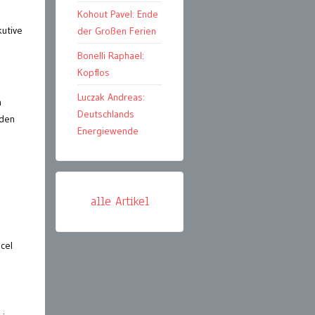
Kohout Pavel: Ende
kutive
der Großen Ferien
Bonelli Raphael:
Kopflos
Luczak Andreas:
h
Deutschlands
rden
Energiewende
alle Artikel
cel