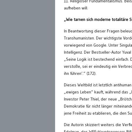
11. Religiöser Fundamentalismus. Beis
aufheben will.
„Wie tarnen sich moderne totalitäre S
In Beantwortung dieser Fragen beleuc
Transhumanisten. Der wichtigste Vorden
vorwiegend von Google. Unter Singula
Intelligenz. Der Bestseller-Autor Yuv
„Seine Logik ist bestechend einfach.
verstoße, sei er eindeutig ein Verbre
ihn führen‘.“ (172).
Dieses Weltbild ist letztlich antihuma
„ewiges Leben“ kauft, während das „Lu
Investor Peter Thiel, der neue „Brötc
Demokratie für nicht länger miteinand
jene Freiheit zu etablieren, die den S
Die Autorin skizziert weiters die Ve
Edelman, des WEF-Hauptsponsors Bill 