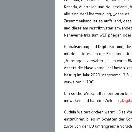
Kanada, Australien und Neuseeland „
alle sind der Überzeugung, „dass es i
Zusammenhang ist es auffallend, das
und diese am restriktivsten anwendet
Naheverhältnis zum WEF pflegen oder 
Globalisierung und Digitalisierung, di
mit den Interessen der Finanzindustr
„Vermögensverwalter“, allen voran Bla
Assets die Nase vorne. Ihr Umsatz zei
betrug im Jahr 2020 insgesamt 13 Bil
verwalten.“ (198)
Um solche Wirtschaftsimperien zu kont
mitwirken und hat ihre Ziele im „
Digit
Gudula Walterskirchen warnt: „Das Vo
einzuführen, blieb im Schatten der Co
zuvor von der EU umfangreiche Vorsch