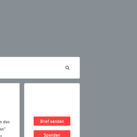
Brief senden
en das
en“.
Spenden
t