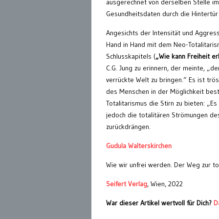
ausgerechnet von derselben Stelle im
Gesundheitsdaten durch die Hintertür
Angesichts der Intensität und Aggressiv
Hand in Hand mit dem Neo-Totalitaris
Schlusskapitels (
„Wie kann Freiheit e
C.G. Jung zu erinnern, der meinte, „de
verrückte Welt zu bringen.“ Es ist trö
des Menschen in der Möglichkeit best
Totalitarismus die Stirn zu bieten: „Es
jedoch die totalitären Strömungen des
zurückdrängen.
Gudula Walterskirchen
Wie wir unfrei werden. Der Weg zur tot
Seifert Verlag
, Wien, 2022
War dieser Artikel wertvoll für Dich?
D