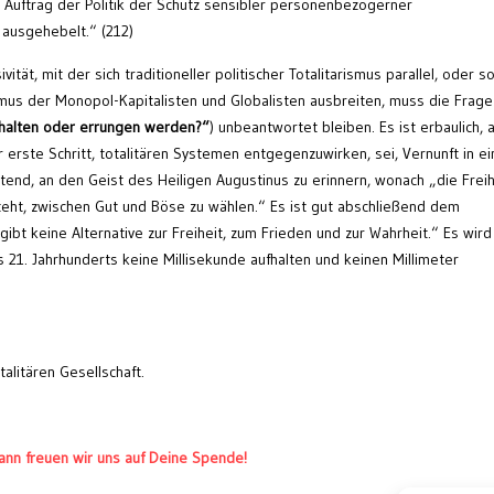
 Auftrag der Politik der Schutz sensibler personenbezogerner
 ausgehebelt.“ (212)
ität, mit der sich traditioneller politischer Totalitarismus parallel, oder s
mus der Monopol-Kapitalisten und Globalisten ausbreiten, muss die Frag
rhalten oder errungen werden?“
) unbeantwortet bleiben. Es ist erbaulich, 
r erste Schritt, totalitären Systemen entgegenzuwirken, sei, Vernunft in ei
stend, an den Geist des Heiligen Augustinus zu erinnern, wonach „die Freih
eht, zwischen Gut und Böse zu wählen.“ Es ist gut abschließend dem
 gibt keine Alternative zur Freiheit, zum Frieden und zur Wahrheit.“ Es wird
 21. Jahrhunderts keine Millisekunde aufhalten und keinen Millimeter
alitären Gesellschaft.
ann freuen wir uns auf Deine Spende!