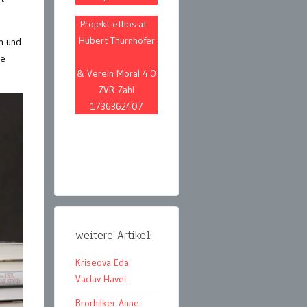
Projekt ethos.at
Hubert Thurnhofer
n und
le
& Verein Moral 4.0
ZVR-Zahl
1736362407
weitere Artikel:
Kriseova Eda:
Vaclav Havel.
Brorhilker Anne: