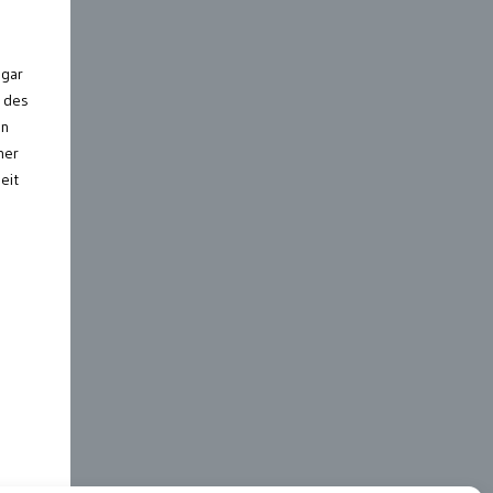
ogar
e des
an
ner
eit