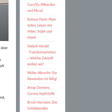
Cum/Ex, Milliarden
und Moral
Kohout Pavel: Mein
tolles Leben mit
Hitler, Stalin und
Havel
Walach Harald:
d über
Transhumanismus
– Welche Zukunft
r
wollen wir?
aft
Müller Albrecht: Die
Revolution ist fällig!
Arvay Clemens:
Corona Impfstoffe
eid,
Broch Hermann: Die
Schlafwandler