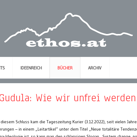
NTS
IDEENREICH
BÜCHER
ARCHIV
Gudula: Wie wir unfrei werden
zu diesem Schluss kam die Tageszeitung Kurier (3.12.2022), seit vielen Jahr
ierungen – in einem „Leitartikel“ unter dem Titel „Neue totalitäre Tendenz
a-Ideologie ist, so kann man den schlapsigen Slogan „System change, no