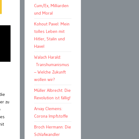
Cum/Ex, Milliarden
und Moral
Kohout Pavel: Mein
tolles Leben mit
Hitler, Stalin und
Havel
Walach Harald:
Transhumanismus
– Welche Zukunft
wollen wir?
Müller Albrecht: Die
die
Revolution ist fällig!
er zu
Arvay Clemens:
e
Corona Impfstoffe
des
mit
Broch Hermann: Die
Schlafwandler