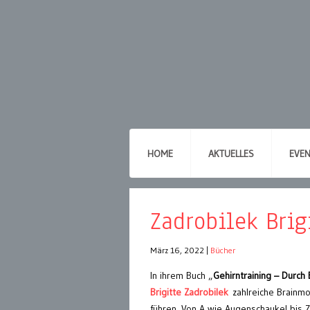
HOME
AKTUELLES
EVE
Zadrobilek Brig
März 16, 2022
|
Bücher
In ihrem Buch „
Gehirntraining – Durch
Brigitte Zadrobilek
zahlreiche Brainm
führen. Von A wie Augenschaukel bis Z