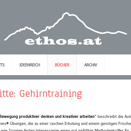
NTS
IDEENREICH
BÜCHER
ARCHIV
itte: Gehirntraining
 Bewegung produktiver denken und kreativer arbeiten
“ beschreibt die Aut
oves® Übungen, die zu einer raschen Erholung und einem geistigen Frische
 wie Zoomen finden Interessierte einen gut gefüllten Methodenkoffer für