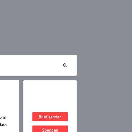
Brief senden
orin
kick
Spenden