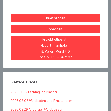
Brief senden
Spenden
Projekt ethos.at
Hubert Thurnhofer
& Verein Moral 4.0
ZVR-Zahl 1736362407
weitere Events:
2026.11.02 Fachtagung Männer
2026.08.07 Waldbaden und Renaturieren
2026.08.29 Arlberger Waldbeisser