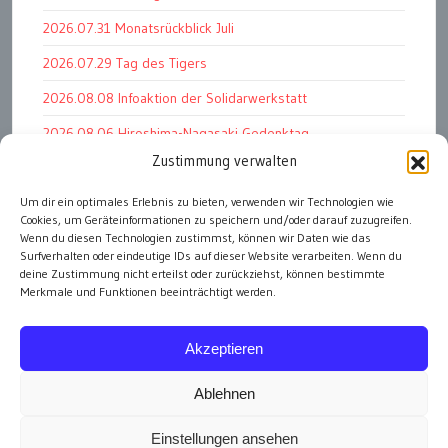
2026.07.31 Monatsrückblick Juli
2026.07.29 Tag des Tigers
2026.08.08 Infoaktion der Solidarwerkstatt
2026.08.06 Hiroshima-Nagasaki Gedenktag
Zustimmung verwalten
2026.07.10 Kundgebung gg Budget 2027/28
Um dir ein optimales Erlebnis zu bieten, verwenden wir Technologien wie
2026.07.30 Kundgebung für den Frieden
Cookies, um Geräteinformationen zu speichern und/oder darauf zuzugreifen.
2026.07.24 Summit KI und Kreativrechte
Wenn du diesen Technologien zustimmst, können wir Daten wie das
Surfverhalten oder eindeutige IDs auf dieser Website verarbeiten. Wenn du
deine Zustimmung nicht erteilst oder zurückziehst, können bestimmte
Merkmale und Funktionen beeinträchtigt werden.
alle Events
Akzeptieren
Ablehnen
Einstellungen ansehen
Impressum