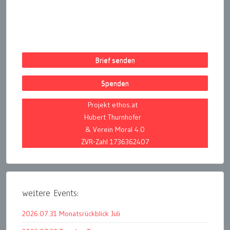
Brief senden
Spenden
Projekt ethos.at
Hubert Thurnhofer
& Verein Moral 4.0
ZVR-Zahl 1736362407
weitere Events:
2026.07.31 Monatsrückblick Juli