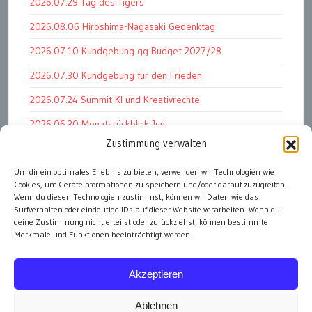
2026.07.29 Tag des Tigers
2026.08.06 Hiroshima-Nagasaki Gedenktag
2026.07.10 Kundgebung gg Budget 2027/28
2026.07.30 Kundgebung für den Frieden
2026.07.24 Summit KI und Kreativrechte
2026.06.30 Monatsrückblick Juni
Zustimmung verwalten
2026.07.11 Worauf es letztlich ankommt
Um dir ein optimales Erlebnis zu bieten, verwenden wir Technologien wie
2026.07.01 Markenwert Studie 2026
Cookies, um Geräteinformationen zu speichern und/oder darauf zuzugreifen.
2026.07.07 Open Space im Weltmuseum
Wenn du diesen Technologien zustimmst, können wir Daten wie das
Surfverhalten oder eindeutige IDs auf dieser Website verarbeiten. Wenn du
deine Zustimmung nicht erteilst oder zurückziehst, können bestimmte
Merkmale und Funktionen beeinträchtigt werden.
alle Events
Akzeptieren
Ablehnen