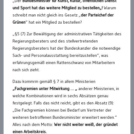
„Der
Bundesminister für Kunst, Kultur, öffentlichen Dienst
und Sport
hat
das weitere
Mitglied zu bestellen
„
!
Warum
schreibt man nicht gleich ins Gesetz „
der Parteichef der
Grünen
“ hat ein Mitglied zu bestellen?
„§5 (7) Zur Bewältigung der administrativen Tätigkeiten des
Regierungsberaters und des stellvertretenden
Regierungsberaters hat der Bundeskanzler die notwendige
Sach- und Personalausstattung bereitzustellen“, was
erfahrungsgemäß einen Rattenschwanz von Mitarbeitern
nach sich zieht.
Dazu kommrm gemäß § 7 in allem Ministerien
„Fachgremien unter Mitwirkung
…
„
anderer Ministerien, in
welche Kombinationen wird in sechs Absätzen genau
festgelegt. Falls das nicht reicht, gibt es den Absatz (9):
„Die Fachgremien können bei Bedarf um Vertreter der
weiteren betroffenen Bundesminister erweitert werden.“
Alles nach dem Motto:
Wer nicht weiter weiß, der gründet
einen Arbeitskreis.