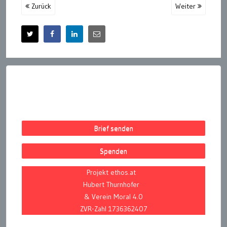
Zurück
Weiter
Brief senden
Spenden
Projekt ethos.at
Hubert Thurnhofer
& Verein Moral 4.0
ZVR-Zahl 1736362407