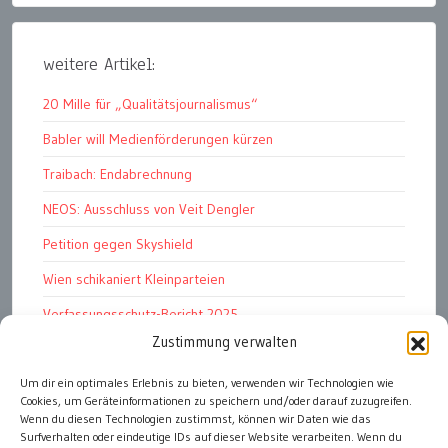
weitere Artikel:
20 Mille für „Qualitätsjournalismus“
Babler will Medienförderungen kürzen
Traibach: Endabrechnung
NEOS: Ausschluss von Veit Dengler
Petition gegen Skyshield
Wien schikaniert Kleinparteien
Verfassungsschutz-Bericht 2025
Zustimmung verwalten
Ziel: endloser Krieg
110 statt 90 Mille Medienförderung
Um dir ein optimales Erlebnis zu bieten, verwenden wir Technologien wie
Cookies, um Geräteinformationen zu speichern und/oder darauf zuzugreifen.
Strafen für „Integrations-Verweigerer“
Wenn du diesen Technologien zustimmst, können wir Daten wie das
Surfverhalten oder eindeutige IDs auf dieser Website verarbeiten. Wenn du