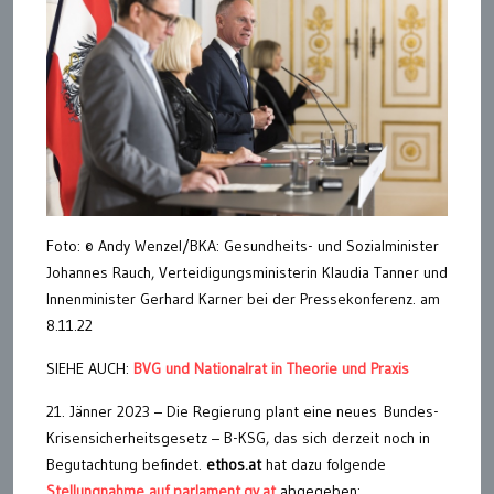
Foto: © Andy Wenzel/BKA: Gesundheits- und Sozialminister
Johannes Rauch, Verteidigungsministerin Klaudia Tanner und
Innenminister Gerhard Karner bei der Pressekonferenz. am
8.11.22
SIEHE AUCH:
BVG und Nationalrat in Theorie und Praxis
21. Jänner 2023 – Die Regierung plant eine neues Bundes-
Krisensicherheitsgesetz – B-KSG, das sich derzeit noch in
Begutachtung befindet.
ethos.at
hat dazu folgende
Stellungnahme auf parlament.gv.at
abgegeben: