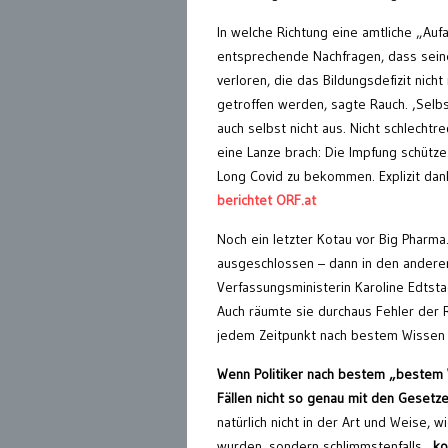
In welche Richtung eine amtliche „Auf
entsprechende Nachfragen, dass sein
verloren, die das Bildungsdefizit ni
getroffen werden, sagte Rauch. ‚Selb
auch selbst nicht aus. Nicht schlechtr
eine Lanze brach: Die Impfung schütze 
Long Covid zu bekommen. Explizit da
berichtet ORF.at
Noch ein letzter Kotau vor Big Pharma
ausgeschlossen – dann in den anderen 
Verfassungsministerin Karoline Edtsta
Auch räumte sie durchaus Fehler der Reg
jedem Zeitpunkt nach bestem Wissen 
Wenn Politiker nach bestem „bestem W
Fällen nicht so genau mit den Gesetz
natürlich nicht in der Art und Weise
wurden, sondern schlimmstenfalls
„ko