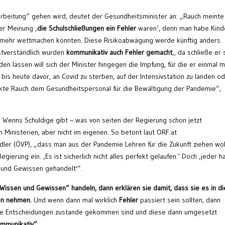
arbeitung“ gehen wird, deutet der Gesundheitsminister an: „Rauch meinte
er Meinung ‚
die Schulschließungen ein Fehler
waren‘, denn man habe Kind
cht mehr wettmachen könnten. Diese Risikoabwägung werde künftig anders
stverständlich wurden
kommunikativ auch Fehler gemacht
‚, da schließe er 
eden lassen will sich der Minister hingegen die Impfung, für die er einmal 
bis heute davor, an Covid zu sterben, auf der Intensivstation zu landen o
nkte Rauch dem Gesundheitspersonal für die Bewältigung der Pandemie“,
. Wenns Schuldige gibt – was von seiten der Regierung schon jetzt
Ministerien, aber nicht im eigenen. So betont laut ORF.at
dler (ÖVP), „dass man aus der Pandemie Lehren für die Zukunft ziehen wol
ierung ein. ‚Es ist sicherlich nicht alles perfekt gelaufen.‘ Doch ‚jeder h
und Gewissen gehandelt'“.
issen und Gewissen“ handeln, dann erklären sie damit, dass sie es in d
en nehmen.
Und wenn dann mal wirklich
Fehler
passiert sein sollten, dann
, wie Entscheidungen zustande gekommen sind und diese dann umgesetzt
mmunikativ“.