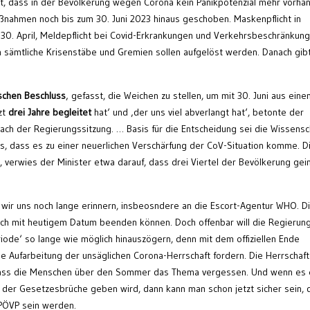
t, dass in der Bevölkerung wegen Corona kein Panikpotenzial mehr vorha
aßnahmen noch bis zum 30. Juni 2023 hinaus geschoben. Maskenpflicht in
30. April, Meldepflicht bei Covid-Erkrankungen und Verkehrsbeschränkun
ch sämtliche Krisenstäbe und Gremien sollen aufgelöst werden. Danach gib
ischen Beschluss
‚ gefasst, die Weichen zu stellen, um mit 30. Juni aus ein
zt
drei Jahre begleitet
hat‘ und ‚der uns viel abverlangt hat‘, betonte der
ch der Regierungssitzung. … Basis für die Entscheidung sei die Wissensc
s, dass es zu einer neuerlichen Verschärfung der CoV-Situation komme. D
, verwies der Minister etwa darauf, dass drei Viertel der Bevölkerung gei
wir uns noch lange erinnern, insbeosndere an die Escort-Agentur WHO. D
 auch mit heutigem Datum beenden können. Doch offenbar will die Regierun
eriode‘ so lange wie möglich hinauszögern, denn mit dem offiziellen Ende
e Aufarbeitung der unsäglichen Corona-Herrschaft fordern. Die Herrschaf
 dass die Menschen über den Sommer das Thema vergessen. Und wenn es 
g der Gesetzesbrüche geben wird, dann kann man schon jetzt sicher sein, 
PÖVP sein werden.