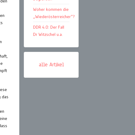
nden
Woher kommen die
gen
„Wiederösterreicher“?
ts
DDR 4.0: Der Fall
Dr Witzschel u.a.
em
haft,
ie
alle Artikel
mpft
iese
g das
ten
eine
dass