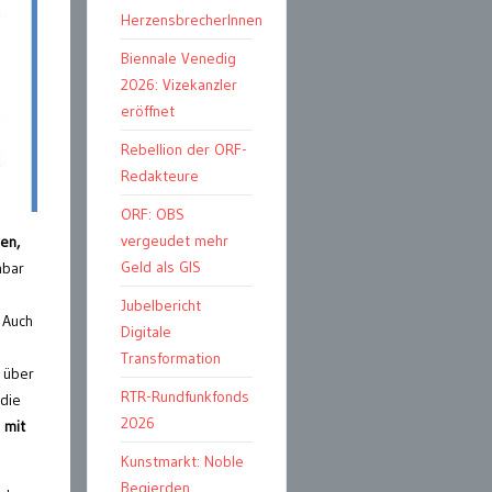
HerzensbrecherInnen
Biennale Venedig
2026: Vizekanzler
eröffnet
Rebellion der ORF-
Redakteure
ORF: OBS
vergeudet mehr
en,
Geld als GIS
nbar
Jubelbericht
Auch
Digitale
Transformation
 über
RTR-Rundfunkfonds
 die
2026
 mit
Kunstmarkt: Noble
Begierden