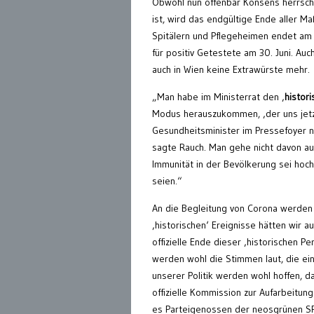
Obwohl nun offenbar Konsens herrsch
ist, wird das endgültige Ende aller M
Spitälern und Pflegeheimen endet am 
für positiv Getestete am 30. Juni. Au
auch in Wien keine Extrawürste mehr.
„Man habe im Ministerrat den ‚
histor
Modus herauszukommen, ‚der uns jet
Gesundheitsminister im Pressefoyer na
sagte Rauch. Man gehe nicht davon au
Immunität in der Bevölkerung sei hoch
seien.“
An die Begleitung von Corona werden 
‚historischen‘ Ereignisse hätten wir
offizielle Ende dieser ‚historischen P
werden wohl die Stimmen laut, die ein
unserer Politik werden wohl hoffen,
offizielle Kommission zur Aufarbeitun
es Parteigenossen der neosgrünen S