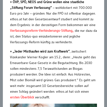
+ ÖVP, SPÖ, NEOS und Grüne wollen eine staatliche
„Stiftung Forum Verfassung“
– wohldotiert mit 700.000
Euro pro Jahr – gründen. Nur die FPÖ ist offenbar dagegen.
ethos.at hat den Gesetzesentwurf studiert und kommt zu
dem Ergebnis: in der derzeitigen Form bekommen wir eine
Verfassungsreform-Verhinderungs-Stiftung,
,
die nur dazu da
ist, den Status-quo einzubetonieren und jegliche
Verfassungs-Reform künftig zu verhindertn.
+
„
Jeder Misthaufen wird zum Kraftwerk“
, zwitschert
Vizekanzler Werner Kogler am 15.2., denn: „Heute geht das
Erneuerbare-Gase-Gesetz in die Begutachtung. Bis 2030
sollen mindestens 7,5 Terawattstunden an Biogas
produziert werden. Die Idee ist einfach: Aus Holzresten,
Mist oder Biomüll wird grünes Gas produziert.“ Es geht um
weit mehr: insgesamt 10 Gesetzesbereiche sollen auf
einen Schlag geändert werden. ethos.at hat sich einen
ersten Überblick
verschafft.