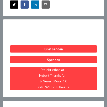
Brief senden
Spenden
Projekt ethos.at
Hubert Thurnhofer
& Verein Moral 4.0
ZVR-Zahl 1736362407