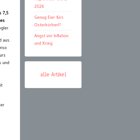
2026
s 7,5
Genug Eier fürs
nes
Osterkörberl?
gler.
Angst vor Inflation
d aus.
und Krieg
enso
urs
s und
alle Artikel
it
der