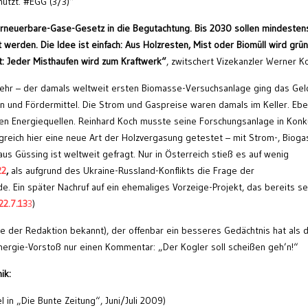
hützt. #EGG (3/3)“
rneuerbare-Gase-Gesetz in die Begutachtung. Bis 2030 sollen mindesten
werden. Die Idee ist einfach: Aus Holzresten, Mist oder Biomüll wird grü
: Jeder Misthaufen wird zum Kraftwerk“
, zwitschert Vizekanzler Werner Ko
 mehr – der damals weltweit ersten Biomasse-Versuchsanlage ging das Gel
n und Fördermittel. Die Strom und Gaspreise waren damals im Keller. Eb
iven Energiequellen. Reinhard Koch musste seine Forschungsanlage in Konk
greich hier eine neue Art der Holzvergasung getestet – mit Strom-, Bioga
s Güssing ist weltweit gefragt. Nur in Österreich stieß es auf wenig
22
,
als aufgrund des Ukraine-Russland-Konflikts die Frage der
. Ein später Nachruf auf ein ehemaliges Vorzeige-Projekt, das bereits se
22.7.13
3
)
 der Redaktion bekannt), der offenbar ein besseres Gedächtnis hat als 
Energie-Vorstoß nur einen Kommentar: „Der Kogler soll scheißen geh’n!“
ik:
el in „Die Bunte Zeitung“, Juni/Juli 2009)