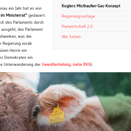
Koglers Misthaufen-Gas-Konzept
enau ein Jahr hat es von
im Ministerrat“
gedauert.
Regierungsvorlage
ch des Parlaments durch
Planwirtschaft 2.0
 ausgeht, das Parlament
rchwinken, was die
Alle Seiten
r Regierung vorab
ünen Herrin ein
nes Demokraten ein
sche Unterwanderung der
Gewaltenteilung, siehe BVG
).