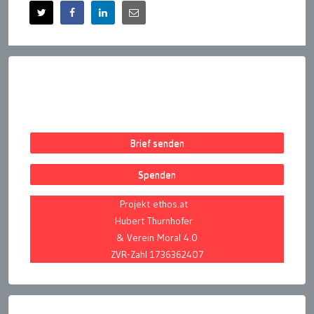
Brief senden
Spenden
Projekt ethos.at
Hubert Thurnhofer
& Verein Moral 4.0
ZVR-Zahl 1736362407