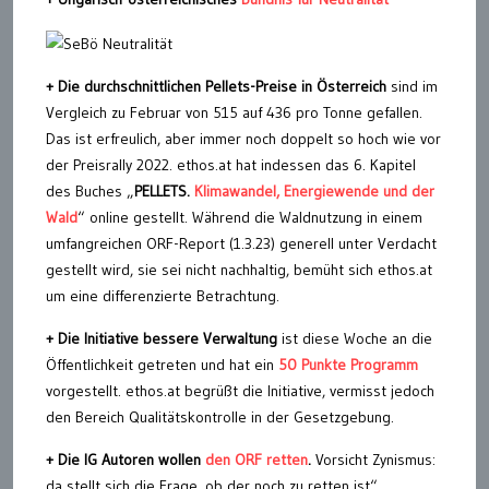
+ Die durchschnittlichen Pellets-Preise in Österreich
sind im
Vergleich zu Februar von 515 auf 436 pro Tonne gefallen.
Das ist erfreulich, aber immer noch doppelt so hoch wie vor
der Preisrally 2022. ethos.at hat indessen das 6. Kapitel
des Buches „
PELLETS.
Klimawandel, Energiewende und der
Wald
“ online gestellt. Während die Waldnutzung in einem
umfangreichen ORF-Report (1.3.23) generell unter Verdacht
gestellt wird, sie sei nicht nachhaltig, bemüht sich ethos.at
um eine differenzierte Betrachtung.
+ Die Initiative bessere Verwaltung
ist diese Woche an die
Öffentlichkeit getreten und hat ein
50 Punkte Programm
vorgestellt. ethos.at begrüßt die Initiative, vermisst jedoch
den Bereich Qualitätskontrolle in der Gesetzgebung.
+ Die IG Autoren wollen
den ORF retten
.
Vorsicht Zynismus:
da stellt sich die Frage, ob der noch zu retten ist“.