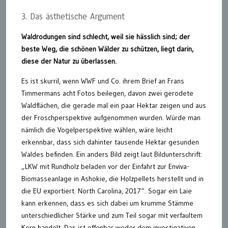
3. Das ästhetische Argument
Waldrodungen sind schlecht, weil sie hässlich sind; der
beste Weg, die schönen Wälder zu schützen, liegt darin,
diese der Natur zu überlassen.
Es ist skurril, wenn WWF und Co. ihrem Brief an Frans
Timmermans acht Fotos beilegen, davon zwei gerodete
Waldflächen, die gerade mal ein paar Hektar zeigen und aus
der Froschperspektive aufgenommen wurden. Würde man
nämlich die Vogelperspektive wählen, wäre leicht
erkennbar, dass sich dahinter tausende Hektar gesunden
Waldes befinden. Ein anders Bild zeigt laut Bildunterschrift:
„LKW mit Rundholz beladen vor der Einfahrt zur Enviva-
Biomasseanlage in Ashokie, die Holzpellets herstellt und in
die EU exportiert. North Carolina, 2017“. Sogar ein Laie
kann erkennen, dass es sich dabei um krumme Stämme
unterschiedlicher Stärke und zum Teil sogar mit verfaultem
Kern handelt. Das ist offenbar weder dem investigativen