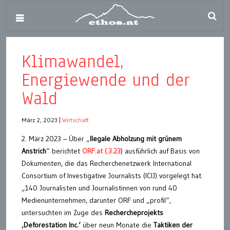
Klimawandel,
Energiewende und der
Wald
März 2, 2023
|
Wirtschaft
2. März 2023 – Über „
llegale Abholzung mit grünem
Anstrich
“ berichtet
ORF.at (.3.23
) ausführlich auf Basis von
Dokumenten, die das Recherchenetzwerk International
Consortium of Investigative Journalists (ICIJ) vorgelegt hat.
„140 Journalisten und Journalistinnen von rund 40
Medienunternehmen, darunter ORF und „profil“,
untersuchten im Zuge des
Rechercheprojekts
‚Deforestation Inc.‘
über neun Monate die
Taktiken der