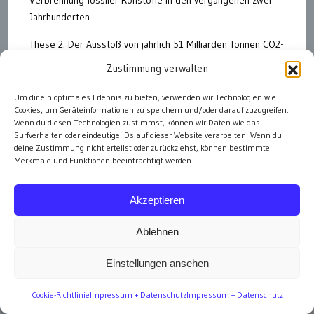
Jahrhunderten.
These 2: Der Ausstoß von jährlich 51 Milliarden Tonnen CO2-
Äquivalenten kann durch neue Technologien, insbesondere
Zustimmung verwalten
Erneuerbare Energie und Carbon Capture and Storage
(CCS) auf null reduziert werden.
Um dir ein optimales Erlebnis zu bieten, verwenden wir Technologien wie
Cookies, um Geräteinformationen zu speichern und/oder darauf zuzugreifen.
These 3: Die Politik muss durch die richtigen
Wenn du diesen Technologien zustimmst, können wir Daten wie das
Surfverhalten oder eindeutige IDs auf dieser Website verarbeiten. Wenn du
Rahmenbedingungen (Gesetze und Förderungen)
deine Zustimmung nicht erteilst oder zurückziehst, können bestimmte
sicherstellen, dass diese Ziele erreicht werden.
Merkmale und Funktionen beeinträchtigt werden.
Wer heute
These 1
in Frage stellt, wird als „Klimaleugner“
abgestempelt. Diese Form der Diffamierung ist üblich, aber
Akzeptieren
nicht wissenschaftlich. In jeder Wissenschaft muss es
Ablehnen
möglich sein, jede These in Frage zu stellen. „Alternativlos“
kann niemals zu Kategorie einer These werden, auch wenn
Einstellungen ansehen
eine These von „hoher Evidenz“ ist. Es ist aber auch nicht
konstruktiv, ständig jede These in Frage zu stellen,
Cookie-Richtlinie
Impressum + Datenschutz
Impressum + Datenschutz
insbesondere wenn dies zur Taktik oder sogar zur