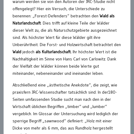
warum werden sie von den Autoren der JRC-Studie nicht
offengelegt? Hier ein Versuch, die Unterschiede zu
benennen: „Forest-Defenders“ betrachten den
Wald als
Naturlandschaft
. Dies trifft auf kleine Teile der Wälder
dieser Welt zu, die als Naturschutzgebiete ausgezeichnet
sind. Als höchster Wert für diese Wälder gilt ihre
Unberührtheit. Die Forst- und Holzwirtschaft betrachtet den
Wald
jedoch
als Kulturlandschaft.
Ihr höchster Wert ist die
Nachhaltigkeit im Sinne von Hans Carl von Carlowitz. Dank
der Vielfalt der Wälder können beide Werte gut
miteinander, nebeneinander und ineinander leben.
Abschließend eine „ästhetische Anekdote“, die zeigt, wie
praxisfern JRC-Wissenschafter tatsächlich sind. In der180-
Seiten umfassenden Studie sucht man nach den in der
Wirtschaft üblichen Begriffen „timber“ und „lumber“
vergeblich. Im Glossar der Untersuchung wird lediglich der
sperrige Begriff „sawnwood“ definiert: „Holz mit einer
Dicke von mehr als 6 mm, das aus Rundholz hergestellt