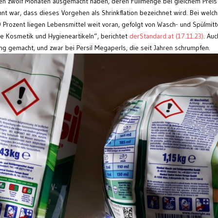
en zwölf Monaten ausgemacht haben, deren Füllmenge bei gleichem Preis
t war, dass dieses Vorgehen als Shrinkflation bezeichnet wird. Bei welc
rozent liegen Lebensmittel weit voran, gefolgt von Wasch- und Spülmitte
ie Kosmetik und Hygieneartikeln“, berichtet
derStandard.at (17.11.23)
. Auc
ung gemacht, und zwar bei Persil Megaperls, die seit Jahren schrumpfen.