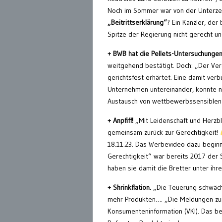
Noch im Sommer war von der Unterzei
„Beitrittserklärung“
? Ein Kanzler, der
Spitze der Regierung nicht gerecht un
+ BWB hat die Pellets-Untersuchungen
weitgehend bestätigt. Doch: „Der Verd
gerichtsfest erhärtet. Eine damit ver
Unternehmen untereinander, konnte ni
Austausch von wettbewerbssensiblen I
+
Anpfiff!
„Mit Leidenschaft und Herzbl
gemeinsam zurück zur Gerechtigkeit!
18.11.23. Das Werbevideo dazu beginn
Gerechtigkeit“ war bereits 2017 der 
haben sie damit die Bretter unter ihr
+ Shrinkflation.
„Die Teuerung schwächt
mehr Produkten…. „Die Meldungen zum 
Konsumenteninformation (VKI). Das be