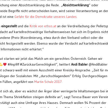
chung einer Absichtserklärung die Rede. „
Absichtserklärung
“ oder
 beide Begriffe nicht unterscheiden kann, wird seiner Verantwortung an de
d ist eine
Gefahr für die Demokratie unseres Landes.
 eingestellt
und die
Kritik von ethos.at
an der Verdreifachung der Pellets
acht auf kartellrechtswidrige Verhaltensweisen hat sich im Ergebnis nicht
bundene (Preis-)Koordinierung, etwa durch den Verband selbst oder die
cht festgestellt werden. Ebenso wurde der Verdacht auf kartellrechtswid
nformationen nicht erhärtet.“
ut starten wir jetzt das Match um ein gerechtes Österreich. Gehen wir
#Anpfiff #ZurückzurGerechtigkeit“, twittert
Andi Babler
@AndiBabler
t schwarz-weiß mit einem Ausschnitt einer Kreisky-Ansprache. „Zeit für m
Slogen der Sozialisten. Mit „durschschlagendem“ Erfolg. Durchgeschlagen
en Füßen, angeführt von
Martin Schulz 2017.
 sich ab, aber es wächst der Ärger über verringerte Inhaltsmengen bei 
Thema Shrinkflation steigen definitiv an“, sagt Teresa Bauer vom Verein
stätigt auch eine Umfrage ihres Hauses. Demnach wollen 94 Prozent der