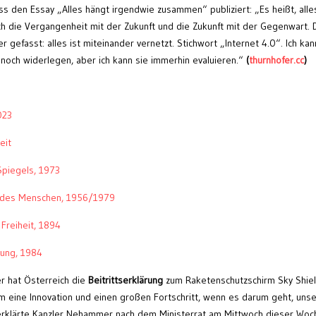
s den Essay „Alles hängt irgendwie zusammen“ publiziert: „Es heißt, alle
 die Vergangenheit mit der Zukunft und die Zukunft mit der Gegenwart. 
gefasst: alles ist miteinander vernetzt. Stichwort „Internet 4.0“. Ich kan
och widerlegen, aber ich kann sie immerhin evaluieren.“
(
thurnhofer.cc
)
023
eit
Spiegels, 1973
t des Menschen, 1956/1979
 Freiheit, 1894
tung, 1984
 hat Österreich die
Beitrittserklärung
zum Raketenschutzschirm Sky Shie
um eine Innovation und einen großen Fortschritt, wenn es darum geht, unse
 erklärte Kanzler Nehammer nach dem Ministerrat am Mittwoch dieser Woc