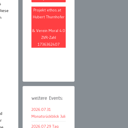
s
Projekt ethos.at
Diese
Hubert Thurnhofer
n
& Verein Moral 4.0
ZVR-Zahl
1736362407
weitere Events:
2026.07.31
ld
Monatsrückblick Juli
r
2026.07.29 Tag
he.