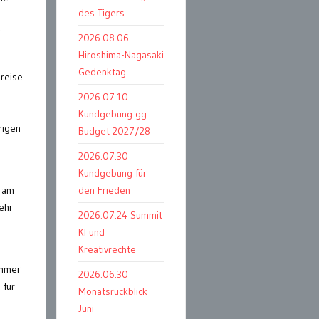
des Tigers
r
2026.08.06
Hiroshima-Nagasaki
Gedenktag
preise
2026.07.10
Kundgebung gg
rigen
Budget 2027/28
2026.07.30
Kundgebung für
 am
den Frieden
ehr
2026.07.24 Summit
KI und
Kreativrechte
immer
2026.06.30
 für
Monatsrückblick
Juni