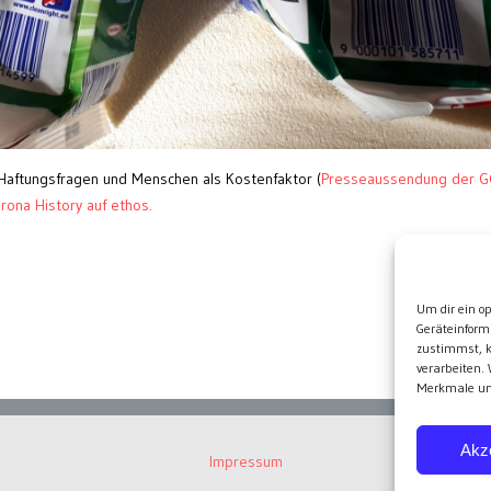
Haftungsfragen und Menschen als Kostenfaktor (
Presseaussendung der G
rona History auf ethos.
Wei
Um dir ein o
Geräteinform
zustimmst, k
verarbeiten.
Merkmale und
Akz
Impressum