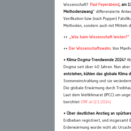
Wissenschaft?
Paul Feyerabend
, am 1
Methodenzwang
“ differenzierte Antw
Verifikation bzw (nach Popper) Falsifik
Methoden, sondern auch mit Mitteln d
++
„Was kann Wissenschaft leisten?“
++
Der Wissenschaftswahn.
Von Manfr
+ Klima-Dogma-Trendwende 2024?
Ab
Dogma seit über 40 Jahren. Nun aber g
entstehen, kühlen das globale Klima d
Sonneneinstrahlung und sie verändern
Die globale Erwärmung durch Treibha
Laut dem Weltklimarat (IPCC) um ungef
berichtet
ORF.at (2.1.2024)
+ Über deutlichen Anstieg an spürba
Erdbeben registriert, und insgesamt
Erderwärmung wurde nicht als Ursach