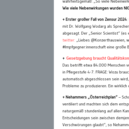
wahrheitsgemäß: „So viele Nebenwirk
Wie viele Nebenwirkungen wurden NI
+ Erster großer Fall von Zensur 2024
:
mit Dr. Wolfgang Wodarg als Sprecher
abgesagt. Der „Senior Scientist“ (es e
twitter:
„Liebes @Konzerthauswien, wi
#Impfgegner:innenschaft eine große B
+
Gesetzgebung braucht Qualitätskont
Das betrifft etwa 84.000 Menschen vo
in Pflegestufe 4-7. FRAGE: Wozu brauc
automatisch abgeschlossen sein wird,
Probleme zu produzieren. Ein wirklich
+ Nehammers „Österreichplan“
– Scho
ventiliert und machten sich dem entsp
naturgemäß stundenlang auf allen Kan
Entscheidungen sein zwischen demjenig
Verschwörungen glaubt“, so Nehammer