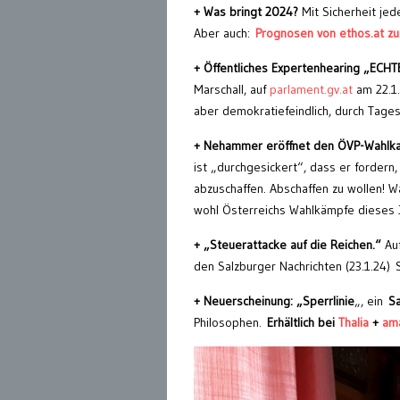
+ Was bringt 2024?
Mit Sicherheit jed
Aber auch:
Prognosen von ethos.at zur
+ Öffentliches Expertenhearing „ECH
Marschall, auf
parlament.gv.at
am 22.1
aber demokratiefeindlich, durch Tage
+ Nehammer eröffnet den ÖVP-Wahlk
ist „durchgesickert“, dass er fordern,
abzuschaffen. Abschaffen zu wollen! W
wohl Österreichs Wahlkämpfe dieses 
+ „Steuerattacke auf die Reichen.“
Auf
den Salzburger Nachrichten (23.1.24)
+ Neuerscheinung: „Sperrlinie
„, ein
S
Philosophen.
Erhältlich bei
Thalia
+
am