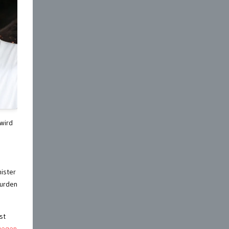
wird
nister
Wurden
st
gegen