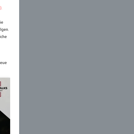
).
ie
lgen.
iche
neue