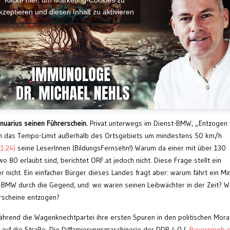
Klicke hier, um Marketing-Cookies zu
kzeptieren und diesen Inhalt zu aktivieren
anuarius seinen Führerschein.
Privat unterwegs im Dienst-BMW, „Entzogen 
enn das Tempo-Limit außerhalb des Ortsgebiets um mindestens 50 km/h
.1.24)
seine LeserInnen (BildungsFernsehn!) Warum da einer mit über 130
 80 erlaubt sind, berichtet ORF.at jedoch nicht. Diese Frage stellt ein
 nicht. Ein einfacher Bürger dieses Landes fragt aber: warum fährt ein Mi
-BMW durch die Gegend, und: wo waren seinen Leibwächter in der Zeit? 
erscheine entzogen?
hrend die Wagenknechtpartei ihre ersten Spuren in den politischen Mora
 auf die Straße. Die Diffamierungsmaschinerie der DDR 4.0 („
Bauernmob 