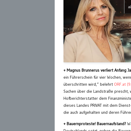
a
+ Magnus Brunnerus verliert Anfang J
ein Führerschein für vier Wochen, w
überschritten wird,“ belehrt
ORF.at (9
Sachen über die Landstraße prescht, wo
Hofberichterstatter dem Finanzminister
dieses Landes PRIVAT mit dem Dienst
die auch aufgehalten und deren Führ
+ Bauernproteste!
Bauernaufstand?
Wä
Deutschlands setzt, gehen die Bauern