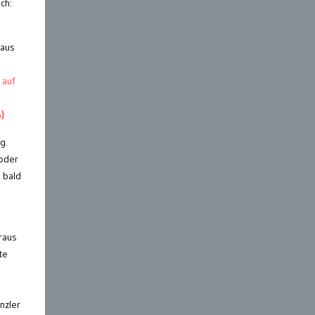
ch:
haus
 auf
4)
g.
/oder
 bald
raus
te
nzler