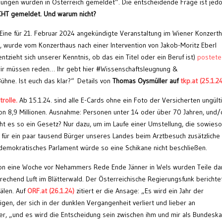
ungen wurden in Österreich gemeldet“. Die entscheidende Frage ist jedo
CHT gemeldet. Und warum nicht?
 Eine für 21. Februar 2024 angekündigte Veranstaltung im Wiener Konzert
, wurde vom Konzerthaus nach einer Intervention von Jakob-Moritz Eberl
ntzieht sich unserer Kenntnis, ob das ein Titel oder ein Beruf ist)
postete
r müssen reden… Ihr gebt hier #Wissenschaftsleugnung &
ühne. Ist euch das klar?“ Details von
Thomas Oysmüller auf
tkp.at (25.1.2
rolle.
Ab 15.1.24. sind alle E-Cards ohne ein Foto der Versicherten ungülti
n 8,9 Millionen. Ausnahme: Personen unter 14 oder über 70 Jahren, und
ht es so ein Gesetz? Nur dazu, um im Laufe einer Umstellung, die sowieso
 für ein paar tausend Bürger unseres Landes beim Arztbesuch zusätzliche
 demokratisches Parlament würde so eine Schikane nicht beschließen.
n eine Woche vor Nehammers Rede Ende Jänner in Wels wurden Teile da
rechend Luft im Blätterwald. Der Österreichische Regierungsfunk berichte
älen. Auf
ORF.at (26.1.24)
zitiert er die Ansage: „Es wird ein Jahr der
en, der sich in der dunklen Vergangenheit verliert und lieber an
, „und es wird die Entscheidung sein zwischen ihm und mir als Bundeska