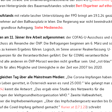
ahren Hintergründe des Bauernaufstandes schreibt
Bert Ehgartner auf etho
aufstands
mit relativ lascher Unterstützung der FPÖ bringt am 19.1.24 gez
ehmer auf den Ballhausplatz in Wien. Die Regierung war nicht beeindruckt
r grundlose Aufregung.
Siehe Medienecho.
en am 11.
Jänner
ihre Arbeit aufgenommen:
der COFAG-U-Ausschuss und 
huss als Revanche der ÖVP. Die Befragungen beginnen am 6. März und so
zu keinem Ergebnis führen. Logisch, im Sinne unserer Realverfassung. U-
enzen für die Verantwortlichen geführt. Der für COVAG verantwortliche
nd alle anderen im ÖVP-Morast werden nicht greifbar sein. Und „rot-blau“ 
 für alles Mögliche und Unmögliche in der Zeit von 2007 bis 2020.
gleichen Tag über alle Mainstream-Medien:
„Die Corona-Impfungen haben 
en Leben gerettet, in Österreich waren es rund 25.000.“ Wie gelangt man 
24)
kennt die Antwort: „Das ergab eine Studie des Netzwerks für die
en der Weltgesundheitsorganisation WHO.“ Zweite Halbwahrheit,
 über die Impfnebenwirkungen: „Über das Impfschadengesetz wurden bis E
auf die Covid-Impfung geltend gemacht.“
Kurier.at (17.1.23
) schreibt