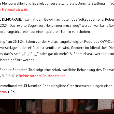
e Menge Wahlen und Spekulationserstattung statt Berichterstattung im Vo
 Nationalratswahl.
TE DEMOKRATIE“
u.a. mit dem Bevollmächtigten des Volksbegehrens, Robe
.2024. Das zweite Begehren „Nehammer muss weg“ wurde, wahlkampftak
sordnungstrixereien auf einen späteren Termin verschoben.
ampf
am 26.1.24. Schon vor der vielfach angekündigten Rede des ÖVP-Ob
 vorschlagen oder einfach nur ventilieren wird, Gendern im öffentlichen Die
as darf’s sein: „i“ „*“ „_“ oder gar nix mehr? Auf dem Niveau werden dan
Jahres geführt werden.
 den reißerischen Titel folgt eine relativ sachliche Behandlung des Themas
 SIEHE AUCH:
Reiche fordern Reichensteuer
.
ammelband mit 13 Novellen
über alltägliche Grenzüberschreitungen eines
azon
+ Co.