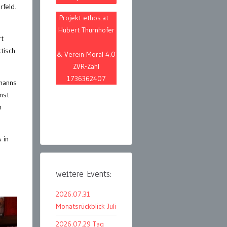
rfeld.
Projekt ethos.at
Hubert Thurnhofer
rt
tisch
& Verein Moral 4.0
ZVR-Zahl
1736362407
manns
nst
n
 in
weitere Events:
2026.07.31
Monatsrückblick Juli
2026.07.29 Tag