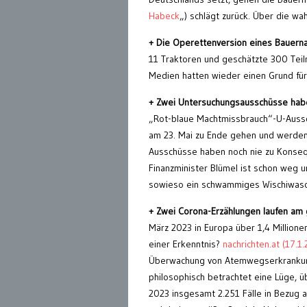
Habeck
„) schlägt zurück. Über die w
+ Die Operettenversion eines Bauern
11 Traktoren und geschätzte 300 Teiln
Medien hatten wieder einen Grund fü
+ Zwei Untersuchungsausschüsse hab
„Rot-blaue Machtmissbrauch“-U-Aussc
am 23. Mai zu Ende gehen und werden 
Ausschüsse haben noch nie zu Konsequ
Finanzminister Blümel ist schon weg u
sowieso ein schwammiges Wischiwaschi
+ Zwei Corona-Erzählungen laufen am 
März 2023 in Europa über 1,4 Million
einer Erkenntnis?
nachrichten.at (17.1.
Überwachung von Atemwegserkrankung
philosophisch betrachtet eine Lüge,
2023 insgesamt 2.251 Fälle in Bezug 