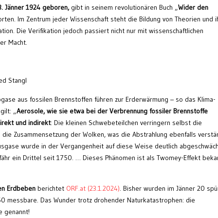
3. Jänner 1924 geboren,
gibt in seinem revolutionären Buch „
Wider den
orten. Im Zentrum jeder Wissenschaft steht die Bildung von Theorien und i
ation. Die Verifikation jedoch passiert nicht nur mit wissenschaftlichen
er Macht.
ed Stangl
gase aus fossilen Brennstoffen führen zur Erderwärmung – so das Klima-
ilt: „
Aerosole, wie sie etwa bei der Verbrennung fossiler Brennstoffe
irekt und indirekt
: Die kleinen Schwebeteilchen verringern selbst die
 die Zusammensetzung der Wolken, was die Abstrahlung ebenfalls verstär
usgase wurde in der Vergangenheit auf diese Weise deutlich abgeschwäch
ähr ein Drittel seit 1750. … Dieses Phänomen ist als Twomey-Effekt bekan
ren Erdbeben
berichtet
ORF.at (23.1.2024)
. Bisher wurden im Jänner 20 sp
 60 messbare. Das Wunder trotz drohender Naturkatastrophen: die
e genannt!