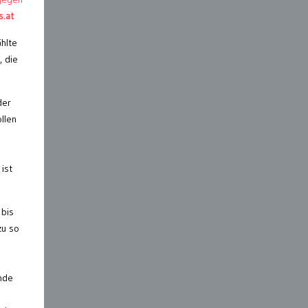
s.at
ählte
, die
der
llen
ist
bis
zu so
nde