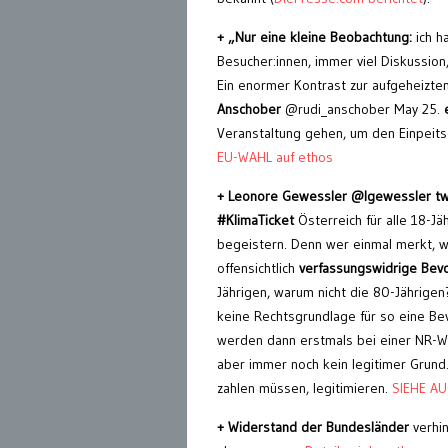
+ „
Nur eine kleine Beobachtung:
ich h
Besucher:innen, immer viel Diskussion,
Ein enormer Kontrast zur aufgeheizt
Anschober
@rudi_anschober May 25.
Veranstaltung gehen, um den Einpeit
EU-WAHL auf ethos
+ Leonore Gewessler @lgewessler twi
#KlimaTicket
Österreich für alle 18-Jä
begeistern. Denn wer einmal merkt, wi
offensichtlich
verfassungswidrige Bev
Jährigen, warum nicht die 80-Jährige
keine Rechtsgrundlage für so eine Bev
werden dann erstmals bei einer NR-Wah
aber immer noch kein legitimer Grund.
zahlen müssen, legitimieren.
SIEHE AU
+ Widerstand der Bundesländer
verhin