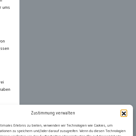
en
ar ums
von
essen
rei
 haben
Zustimmung verwalten
ter
ptimales Erlebnis zu bieten, verwenden wir Technologien wie Cookies, um
ationen zu speichern und/oder darauf zuzugreifen. Wenn du diesen Technologien