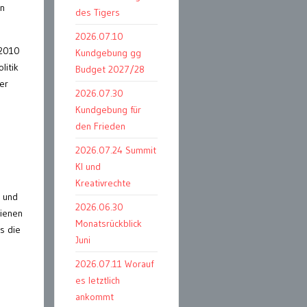
In
des Tigers
2026.07.10
 2010
Kundgebung gg
litik
Budget 2027/28
der
2026.07.30
Kundgebung für
den Frieden
2026.07.24 Summit
KI und
Kreativrechte
e und
2026.06.30
ienen
Monatsrückblick
s die
Juni
2026.07.11 Worauf
es letztlich
ankommt