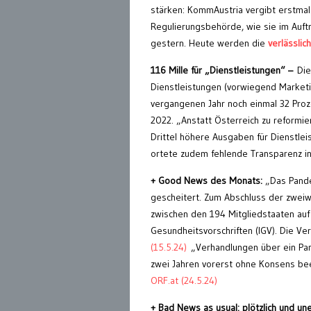
stärken: KommAustria vergibt erstmal
Regulierungsbehörde, wie sie im Auft
gestern. Heute werden die
verlässli
116 Mille für „Dienstleistungen“ –
Die
Dienstleistungen (vorwiegend Market
vergangenen Jahr noch einmal 32 Proze
2022. „Anstatt Österreich zu reformier
Drittel höhere Ausgaben für Dienstlei
ortete zudem fehlende Transparenz i
+ Good News des Monats:
„Das Pande
gescheitert. Zum Abschluss der zwei
zwischen den 194 Mitgliedstaaten auf e
Gesundheitsvorschriften (IGV). Die Ve
(15.5.24)
„Verhandlungen über ein Pa
zwei Jahren vorerst ohne Konsens be
ORF.at (24.5.24)
+ Bad News as usual: plötzlich und u