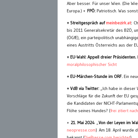
Aber besser. Für unser Wien. (Die Wiene
Europa.) +
FPÖ:
Patriotisch. Was sonst
+ Streitgespräch auf
meinbezirk.at
:
Chr
bis 2011 Generalsekretär des BZÖ, und
(ÖGfE), ein parteipolitisch unabhängig
eines Austritts Österreichs aus der E
+ EU-Wahl: Appell dreier Präsidenten.
moralphilosophischer Sicht
+ EU-Märchen-Stunde im ORF.
Ein neue
+ VdB via Twitter:
„Ich habe in dieser 
Vorschläge für die Zukunft der EU ges
die Kandidaten der NICHT-Parlamentsp
Flöhe seines Hundes? (
frei zitiert na
+
21. Mai 2024
„
Von der Leyen im Wa
neopresse.com
) Am 18. April wurde 
bekannt (
DiePresse.com berichtet
).