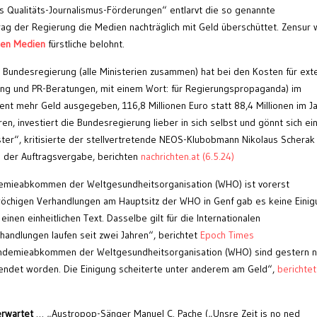
s Qualitäts-Journalismus-Förderungen“ entlarvt die so genannte
rag der Regierung die Medien nachträglich mit Geld überschüttet. Zensur 
chen Medien
fürstliche belohnt.
 Bundesregierung (alle Ministerien zusammen) hat bei den Kosten für ext
ing und PR-Beratungen, mit einem Wort: für Regierungspropaganda) im
nt mehr Geld ausgegeben, 116,8 Millionen Euro statt 88,4 Millionen im J
en, investiert die Bundesregierung lieber in sich selbst und gönnt sich ei
ster“, kritisierte der stellvertretende NEOS-Klubobmann Nikolaus Scherak
n der Auftragsvergabe, berichten
nachrichten.at (6.5.24)
mieabkommen der Weltgesundheitsorganisation (WHO) ist vorerst
wöchigen Verhandlungen am Hauptsitz der WHO in Genf gab es keine Einig
inen einheitlichen Text. Dasselbe gilt für die Internationalen
rhandlungen laufen seit zwei Jahren“, berichtet
Epoch Times
ndemieabkommen der Weltgesundheitsorganisation (WHO) sind gestern n
endet worden. Die Einigung scheiterte unter anderem am Geld“,
berichtet
nerwartet
… „Austropop-Sänger Manuel C. Pache („Unsre Zeit is no ned