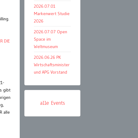
2026.07.01
Markenwert Studie
ling.
2026
2026.07.07 Open
Space im
R DIE
Weltmuseum
2026.06.26 PK
Wirtschaftsminister
und APG Vorstand
21-
s gibt
hrigen
alle Events
g,
R alle