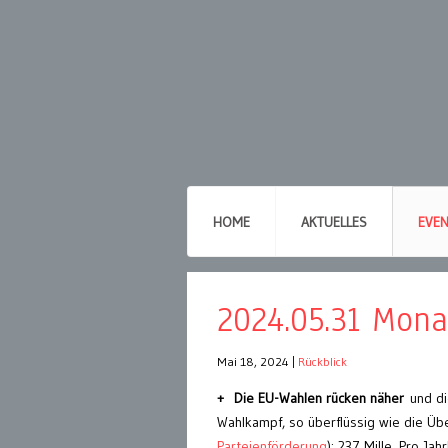
HOME
AKTUELLES
EVE
2024.05.31 Mona
Mai 18, 2024
|
Rückblick
+
Die EU-Wahlen rücken näher
und di
Wahlkampf, so überflüssig wie die Übe
Parteienförderung
): 237 Mille. Pro Ja