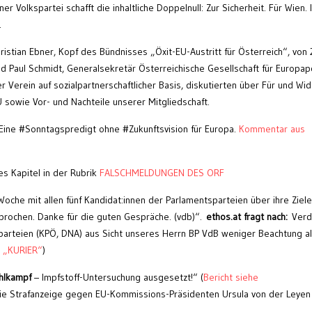
r Volkspartei schafft die inhaltliche Doppelnull: Zur Sicherheit. Für Wien. 
.
istian Ebner, Kopf des Bündnisses „Öxit-EU-Austritt für Österreich“, von
 Paul Schmidt, Generalsekretär Österreichische Gesellschaft für Europapo
er Verein auf sozialpartnerschaftlicher Basis, diskutierten über Für und Wi
U sowie Vor- und Nachteile unserer Mitgliedschaft.
Eine #Sonntagspredigt ohne #Zukunftsvision für Europa.
Kommentar aus
s Kapitel in der Rubrik
FALSCHMELDUNGEN DES ORF
Woche mit allen fünf Kandidat:innen der Parlamentsparteien über ihre Ziel
prochen. Danke für die guten Gespräche. (vdb)“.
ethos.at fragt nach:
Verd
arteien (KPÖ, DNA) aus Sicht unseres Herrn BP VdB weniger Beachtung al
ch „KURIER“
)
hlkampf
– Impfstoff-Untersuchung ausgesetzt!“ (
Bericht siehe
die Strafanzeige gegen EU-Kommissions-Präsidenten Ursula von der Leyen