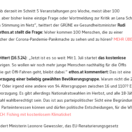
ab derzeit im Schnitt 5 Veranstaltungen pro Woche, meist über 100
 aber bisher keine einzige Frage oder Wortmeldung zur Kritik an Lena Schil
en Stimmung im Netz“, twittert der GRÜNE ex-Gesundheitsminister
Rudi
ethos.at stellt die Frage:
Woher kommen 100 Menschen, die zu einer
scher der Corona-Pandemie-Panikmache zu sehen und zu hören?
MEHR ÜBE
ttert (16.5.24):
„Jetzt ist es so weit: Mit 1. Juli startet
das kostenlose
hrigen. So wollen wir noch mehr junge Menschen nachhaltig für die Öffis
e gut Öffi-Fahren geht, bleibt dabei.“
ethos.at kommentiert:
Das ist eine
orzugung einer beliebig gewählten Bevölkerungsgruppe.
Warum nicht die 
n? Oder irgend eine andere von 94 Altersgruppen zwischen 16 und 110?? E
orzugung. Es gibt allerdings Nationalratswahlen im Herbst, und alle 18-Jä
l wahlberechtigt sein. Das ist aus parteipolitischer Sicht eine Begründun
 Parteiinteressen können und dürfen politische Entscheidungen, für die WI
CH: Fishing mit kostenlosem Klimaticket
dert Ministerin Leonore Gewessler, das EU-Renaturierungsgesetz