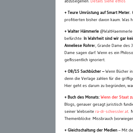
abzusegenen.
Details siehe ethos
+ Teure Umrüstung auf Smart Meter.
profitierten bisher davon kaum. Was h
+ Walter Hämmerle
@WaltHaemmerle 19
befürchte:
In Wahrheit sind wir gar ke
Anneliese Rohre
r, Grande Dame des Jo
Dame sagen darf. Wenn es ein Philosop
geflissentlich ignoriert.
+ 08/15 Sachbücher –
Wenn Bücher in
denn die Verlage zahlen für die griffi
Hier geht es darum zu begründen, w
+ Buch des Monats:
Wenn der Staat zu
Blogs, genauer gesagt juristisch fund
seiner Webseite
ra-dr-schiessler.at
. 
Themenblöcke: Missbrauch (vorwiegend
+ Gleichschaltung der Medien
– Mit de