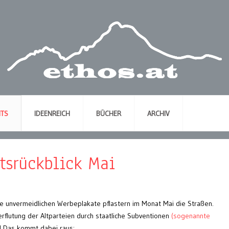
NTS
IDEENREICH
BÜCHER
ARCHIV
tsrückblick Mai
e unvermeidlichen Werbeplakate pflastern im Monat Mai die Straßen.
rflutung der Altparteien durch staatliche Subventionen
(sogenannte
hr! Das kommt dabei raus: