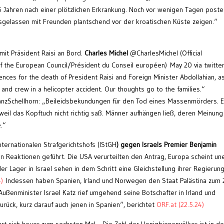
5 Jahren nach einer plötzlichen Erkrankung. Noch vor wenigen Tagen poste
sgelassen mit Freunden plantschend vor der kroatischen Küste zeigen.“
mit Präsident Raisi an Bord.
Charles Michel
@CharlesMichel (Official
f the European Council/Président du Conseil européen) May 20 via twitter
nces for the death of President Raisi and Foreign Minister Abdollahian, as
and crew in a helicopter accident. Our thoughts go to the families.“
zSchellhorn: „Beileidsbekundungen für den Tod eines Massenmörders. E
 weil das Kopftuch nicht richtig saß. Männer aufhängen ließ, deren Meinun
.“
ternationalen Strafgerichtshofs (IStGH
) gegen Israels Premier Benjamin
en Reaktionen geführt. Die USA verurteilten den Antrag, Europa scheint une
ler Lager in Israel sehen in dem Schritt eine Gleichstellung ihrer Regierun
)
Indessen haben Spanien, Irland und Norwegen den Staat Palästina zum 
Außenminister Israel Katz rief umgehend seine Botschafter in Irland und
rück, kurz darauf auch jenen in Spanien“, berichtet
ORF.at (22.5.24)