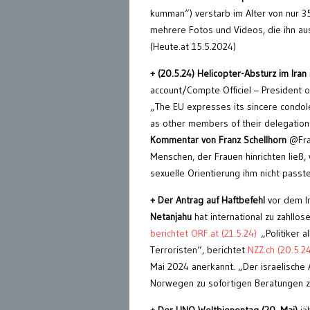
kumman“) verstarb im Alter von nur 3
mehrere Fotos und Videos, die ihn au
(Heute.at 15.5.2024)
+ (20.5.24) Helicopter-Absturz im Iran
account/Compte Officiel – President o
„The EU expresses its sincere condole
as other members of their delegation 
Kommentar von
Franz Schellhorn
@Fran
Menschen, der Frauen hinrichten ließ,
sexuelle Orientierung ihm nicht passte
+ Der Antrag auf Haftbefehl
vor dem In
Netanjahu
hat international zu zahllos
berichtet ORF.at (21.5.24)
„Politiker al
Terroristen“, berichtet
NZZ.ch (20.5.24
Mai 2024 anerkannt. „Der israelische 
Norwegen zu sofortigen Beratungen zu