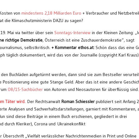
Kosten von
mindestens 2,18 Milliarden Euro
+ Verbraucher und Netzbetrei
at die Klimaschutzministerin DAZU zu sagen?
. Mai via twitter über sein
Sonntags-Interview
in der Kleinen Zeitung: „I
ine richtige Demokratie
, Österreich ist eine Zuschauerdemokratie“, sagt
urnalismus, selbstkritisch.
+ Kommentar ethos.at:
Schön dass das eine G
h täglich dokumentiert, wird das von der Journaille (copyright Karl Kraus)
 den Buchläden aufgetürmt werden, dann sind sie zum Bestseller verurteil
ge Positionierung eine gute Stange Geld. Aber das ist eine andere Geschic
arum
08/15-Sachbücher
von Autoren und Neosautoren für überflüssig sind.
m Täter wird.
Der Rechtsanwalt
Roman Schiessler
publiziert seit Anfang 
ierte Analysen und Sachverhaltsdarstellungen, garniert mit Kommentaren, 
Nun sind diese Beiträge in einem Buch erschienen, gegliedert in drei
 durch Kleriker), Corona und Ukrainekonflikt
r Überschrift „Vielfalt verlässlicher Nachrichtenmedien in Print und Online