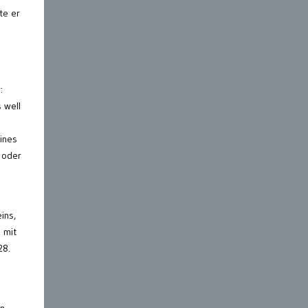
te er
:
 well
ines
g oder
ins,
g mit
28.