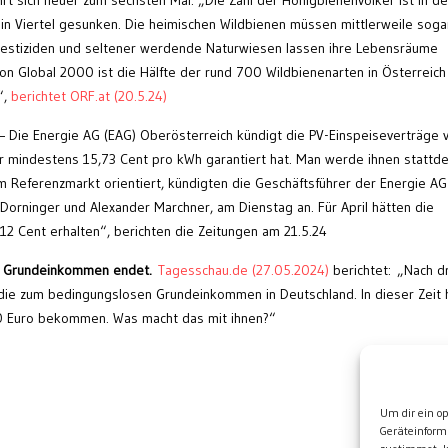
hrt sich heuer zum sechsten Mal. „Die Zahl der Honigbienenvölker ist in d
n Viertel gesunken. Die heimischen Wildbienen müssen mittlerweile sog
Pestiziden und seltener werdende Naturwiesen lassen ihre Lebensräume
on Global 2000 ist die Hälfte der rund 700 Wildbienenarten in Österreich
“,
berichtet ORF.at (20.5.24)
– Die Energie AG (EAG) Oberösterreich kündigt die PV-Einspeiseverträge 
r mindestens 15,73 Cent pro kWh garantiert hat. Man werde ihnen stattd
am Referenzmarkt orientiert, kündigten die Geschäftsführer der Energie AG
Dorninger und Alexander Marchner, am Dienstag an. Für April hätten die
12 Cent erhalten“, berichten die Zeitungen am 21.5.24
m Grundeinkommen endet.
Tagesschau.de (27.05.2024)
berichtet: „Nach d
die zum bedingungslosen Grundeinkommen in Deutschland. In dieser Zeit
0 Euro bekommen. Was macht das mit ihnen?“
Wei
Um dir ein o
Geräteinform