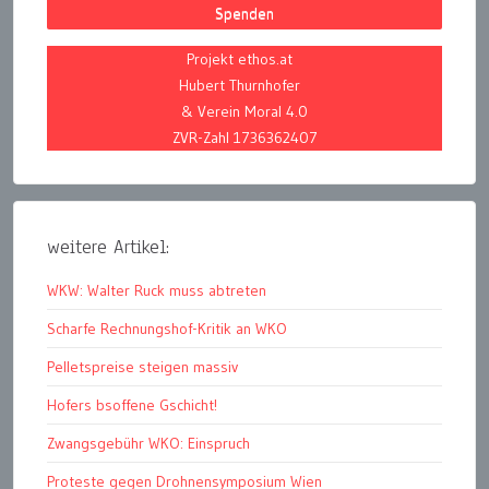
Spenden
Projekt ethos.at
Hubert Thurnhofer
& Verein Moral 4.0
ZVR-Zahl 1736362407
weitere Artikel:
WKW: Walter Ruck muss abtreten
Scharfe Rechnungshof-Kritik an WKO
Pelletspreise steigen massiv
Hofers bsoffene Gschicht!
Zwangsgebühr WKO: Einspruch
Proteste gegen Drohnensymposium Wien