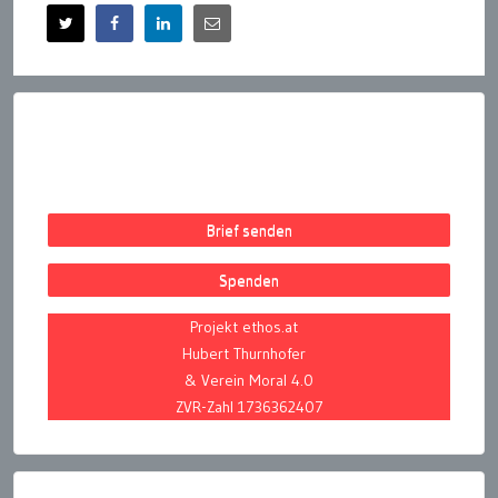
Brief senden
Spenden
Projekt ethos.at
Hubert Thurnhofer
& Verein Moral 4.0
ZVR-Zahl 1736362407