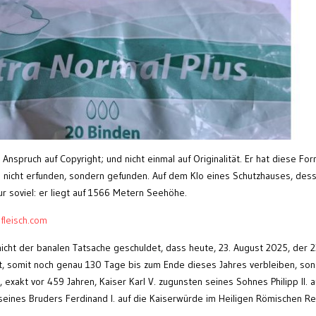
Anspruch auf Copyright; und nicht einmal auf Originalität. Er hat diese For
h nicht erfunden, sondern gefunden. Auf dem Klo eines Schutzhauses, des
ur soviel: er liegt auf 1566 Metern Seehöhe.
dfleisch.com
icht der banalen Tatsache geschuldet, dass heute, 23. August 2025, der 2
t, somit noch genau 130 Tage bis zum Ende dieses Jahres verbleiben, so
 exakt vor 459 Jahren, Kaiser Karl V. zugunsten seines Sohnes Philipp II. a
eines Bruders Ferdinand I. auf die Kaiserwürde im Heiligen Römischen Re