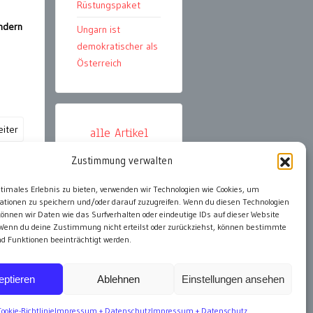
Rüstungspaket
ondern
Ungarn ist
demokratischer als
Österreich
iter
alle Artikel
Zustimmung verwalten
ter
ptimales Erlebnis zu bieten, verwenden wir Technologien wie Cookies, um
ationen zu speichern und/oder darauf zuzugreifen. Wenn du diesen Technologien
önnen wir Daten wie das Surfverhalten oder eindeutige IDs auf dieser Website
 Wenn du deine Zustimmung nicht erteilst oder zurückziehst, können bestimmte
 Funktionen beeinträchtigt werden.
eptieren
Ablehnen
Einstellungen ansehen
Cookie-Richtlinie
Impressum + Datenschutz
Impressum + Datenschutz