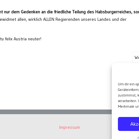
ht nur dem Gedenken an die friedliche Teilung des Habsburgerreiches, s
widmet allen, wirklich ALLEN Regierenden unseres Landes und der
tu felix Austria neuter!
We
Wei
Um dir ein o
Geräteinform
zustimmst, k
verarbeiten.
Merkmale und
Akz
Impressum