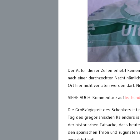
Der Autor dieser Zeilen erhebt keinen 
nach einer durchzechten Nacht nämlic
Ort hier nicht verraten werden darf. N
SIEHE AUCH: Kommentare auf
fischun
Die Großzügigkeit des Schenkers ist n
Tag des gregorianischen Kalenders is
der historischen Tatsache, dass heute,
den spanischen Thron und zugunsten s
verzichtet hat!