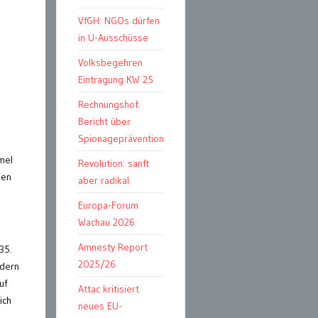
VfGH: NGOs dürfen
in U-Ausschüsse
Volksbegehren
Eintragung KW 25
Rechnungshof:
Bericht über
Spionageprävention
mel
Revolution: sanft
sen
aber radikal
Europa-Forum
Wachau 2026
Amnesty Report
35.
2025/26
ndern
uf
Attac kritisiert
ich
neues EU-