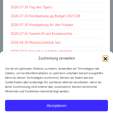
2026.07.29 Tag des Tigers
2026.07.10 Kundgebung gg Budget 2027/28
2026.07.30 Kundgebung für den Frieden
2026.07.24 Summit KI und Kreativrechte
2026.06.30 Monatsrückblick Juni
2026.07.11 Worauf es letztlich ankommt
Zustimmung verwalten
2026.07.01 Markenwert Studie 2026
2026.07.07 Open Space im Weltmuseum
Um dir ein optimales Erlebnis zu bieten, verwenden wir Technologien wie
Cookies, um Geräteinformationen zu speichern und/oder darauf zuzugreifen.
2026.06.26 PK Wirtschaftsminister und APG Vorstand
Wenn du diesen Technologien zustimmst, können wir Daten wie das
Surfverhalten oder eindeutige IDs auf dieser Website verarbeiten. Wenn du
deine Zustimmung nicht erteilst oder zurückziehst, können bestimmte
Merkmale und Funktionen beeinträchtigt werden.
alle Events
Akzeptieren