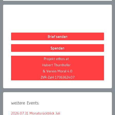
Brief senden
Spenden
Projekt ethos.at
Hubert Thurnhofer
& Verein Moral 4.0
ZVR-Zahl 1736362407
weitere Events:
2026.07.31 Monatsrückblick Juli