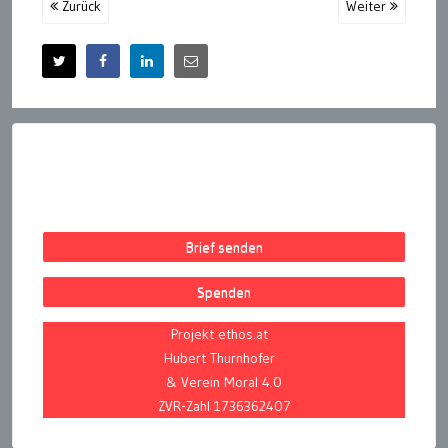
Zurück
Weiter
Brief senden
Spenden
Projekt ethos.at
Hubert Thurnhofer
& Verein Moral 4.0
ZVR-Zahl 1736362407