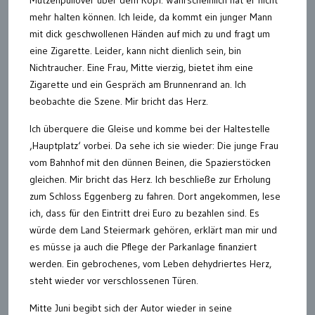
Mützenpullover über dem Kopf. Wahrscheinlich hat er nicht
mehr halten können. Ich leide, da kommt ein junger Mann
mit dick geschwollenen Händen auf mich zu und fragt um
eine Zigarette. Leider, kann nicht dienlich sein, bin
Nichtraucher. Eine Frau, Mitte vierzig, bietet ihm eine
Zigarette und ein Gespräch am Brunnenrand an. Ich
beobachte die Szene. Mir bricht das Herz.
Ich überquere die Gleise und komme bei der Haltestelle
‚Hauptplatz‘ vorbei. Da sehe ich sie wieder: Die junge Frau
vom Bahnhof mit den dünnen Beinen, die Spazierstöcken
gleichen. Mir bricht das Herz. Ich beschließe zur Erholung
zum Schloss Eggenberg zu fahren. Dort angekommen, lese
ich, dass für den Eintritt drei Euro zu bezahlen sind. Es
würde dem Land Steiermark gehören, erklärt man mir und
es müsse ja auch die Pflege der Parkanlage finanziert
werden. Ein gebrochenes, vom Leben dehydriertes Herz,
steht wieder vor verschlossenen Türen.
Mitte Juni begibt sich der Autor wieder in seine