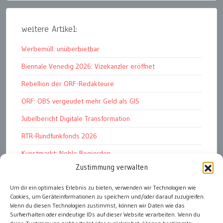
weitere Artikel:
Werbemüll: unüberbietbar
Biennale Venedig 2026: Vizekanzler eröffnet
Rebellion der ORF-Redakteure
ORF: OBS vergeudet mehr Geld als GIS
Jubelbericht Digitale Transformation
RTR-Rundfunkfonds 2026
Kunstmarkt: Noble Begierden
Zustimmung verwalten
Woher kommen die „Wiederösterreicher“?
Um dir ein optimales Erlebnis zu bieten, verwenden wir Technologien wie
DDR 4.0: Der Fall Dr Witzschel u.a.
Cookies, um Geräteinformationen zu speichern und/oder darauf zuzugreifen.
In Memoriam Hermine Thurnhofer
Wenn du diesen Technologien zustimmst, können wir Daten wie das
Surfverhalten oder eindeutige IDs auf dieser Website verarbeiten. Wenn du