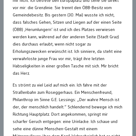
mir nicht. Ich betrete den Europaplatz und sehe sie direkt
vor mir: die Grenzlinie. Sie trennt den ÖBB-Besitz vom
Gemeindebesitz. Bis gestern (30. Mai) wusste ich nicht,
dass falsches Gehen, Sitzen und Liegen auf der einen Seite
(ÖBB) ‚Herumlungern‘ ist und ich des Platzes verwiesen
werden kann, während auf der anderen Seite (Stadt Graz)
dies durchaus erlaubt, wenn nicht sogar zu
Erholungszwecken erwünscht ist. Ich sinniere, da steht eine
verwahrloste junge Frau vor mir, trägt ihre letzten
Habseligkeiten in einer großen Tasche mit sich. Mir bricht
das Herz.
Es strömt zu viel Leid auf mich ein. Ich fahre mit der
Straßenbahn zum Roseggerhaus. Ein Menschenfreund,
Philanthrop im Sinne G.E. Lessings: „Der wahre Mensch ist
der, der menschlich handelt.“ Schlendernd bewege ich mich
Richtung Hauptplatz. Dort angekommen, springt mir
scharfer Geruch entgegen: eine Urinlacke. Ich schaue und
sehe eine dünne Menschen-Gestalt mit einem