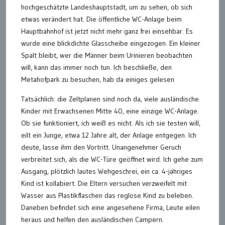
hochgeschätzte Landeshauptstadt, um zu sehen, ob sich
etwas verändert hat. Die öffentliche WC-Anlage beim
Hauptbahnhof ist jetzt nicht mehr ganz frei einsehbar. Es
wurde eine blickdichte Glasscheibe eingezogen. Ein kleiner
Spalt bleibt, wer die Männer beim Urinieren beobachten
will, kann das immer noch tun. Ich beschließe, den
Metahofpark zu besuchen, hab da einiges gelesen
Tatsächlich: die Zeltplanen sind noch da, viele ausländische
Kinder mit Erwachsenen Mitte 40, eine einzige WC-Anlage.
Ob sie funktioniert, ich weiß es nicht. Als ich sie testen will,
eilt ein Junge, etwa 12 Jahre alt, der Anlage entgegen. Ich
deute, lasse ihm den Vortritt. Unangenehmer Geruch
verbreitet sich, als die WC-Türe geöffnet wird. Ich gehe zum
Ausgang, plötzlich lautes Wehgeschrei, ein ca. 4-jähriges
Kind ist kollabiert. Die Eltern versuchen verzweifelt mit
Wasser aus Plastikflaschen das reglose Kind zu beleben.
Daneben befindet sich eine angesehene Firma, Leute eilen
heraus und helfen den ausländischen Campern.