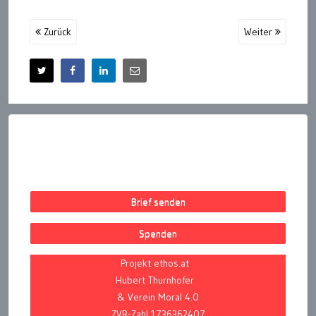
Zurück
Weiter
Brief senden
Spenden
Projekt ethos.at
Hubert Thurnhofer
& Verein Moral 4.0
ZVR-Zahl 1736362407