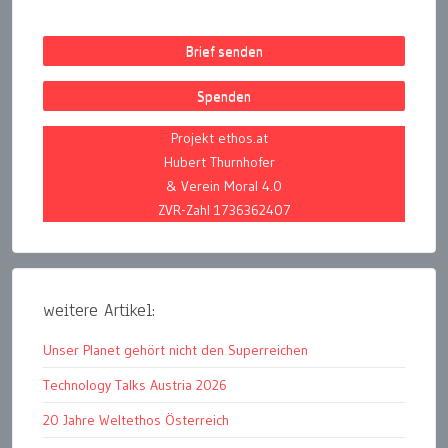
Brief senden
Spenden
Projekt ethos.at
Hubert Thurnhofer
& Verein Moral 4.0
ZVR-Zahl 1736362407
weitere Artikel:
Unser Planet gehört nicht den Superreichen
Technology Talks Austria 2026
20 Jahre Weltethos Österreich