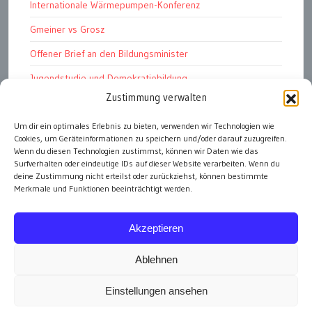
Internationale Wärmepumpen-Konferenz
Gmeiner vs Grosz
Offener Brief an den Bildungsminister
Jugendstudie und Demokratiebildung
Zustimmung verwalten
Solschenizyn, Dugin und der Westen
Um dir ein optimales Erlebnis zu bieten, verwenden wir Technologien wie
Finanzindustrie manipuliert Schüler
Cookies, um Geräteinformationen zu speichern und/oder darauf zuzugreifen.
Chemtrails Contrails Geoengineering
Wenn du diesen Technologien zustimmst, können wir Daten wie das
Surfverhalten oder eindeutige IDs auf dieser Website verarbeiten. Wenn du
deine Zustimmung nicht erteilst oder zurückziehst, können bestimmte
Merkmale und Funktionen beeinträchtigt werden.
alle Artikel
Akzeptieren
Ablehnen
Einstellungen ansehen
Impressum