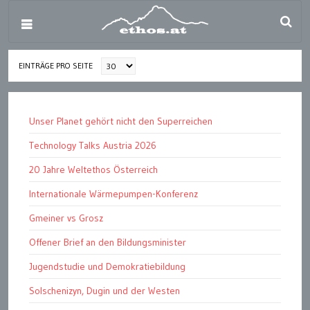
EINTRÄGE PRO SEITE
Unser Planet gehört nicht den Superreichen
Technology Talks Austria 2026
20 Jahre Weltethos Österreich
Internationale Wärmepumpen-Konferenz
Gmeiner vs Grosz
Offener Brief an den Bildungsminister
Jugendstudie und Demokratiebildung
Solschenizyn, Dugin und der Westen