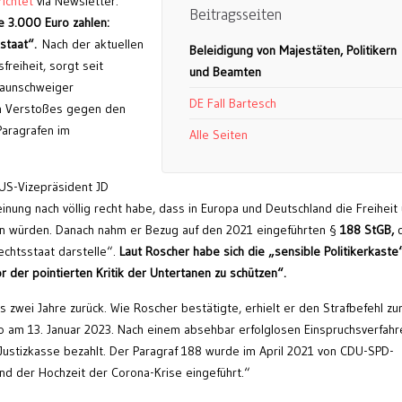
ichtet
via Newsletter:
Beitragsseiten
 3.000 Euro zahlen:
sstaat“.
Nach der aktuellen
Beleidigung von Majestäten, Politikern
reiheit, sorgt seit
und Beamten
raunschweiger
DE Fall Bartesch
n Verstoßes gegen den
aragrafen im
Alle Seiten
US-Vizepräsident JD
einung nach völlig recht habe, dass in Europa und Deutschland die Freiheit
n würden. Danach nahm er Bezug auf den 2021 eingeführten §
188 StGB,
d
echtsstaat darstelle“.
Laut Roscher habe sich die „sensible Politikerkaste
 der pointierten Kritik der Untertanen zu schützen“.
s zwei Jahre zurück. Wie Roscher bestätigte, erhielt er den Strafbefehl zu
 am 13. Januar 2023. Nach einem absehbar erfolglosen Einspruchsverfahr
 Justizkasse bezahlt. Der Paragraf 188 wurde im April 2021 von CDU-SPD-
d der Hochzeit der Corona-Krise eingeführt.“