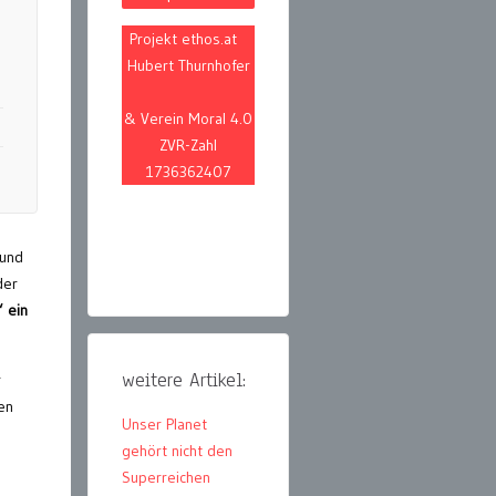
Projekt ethos.at
Hubert Thurnhofer
& Verein Moral 4.0
ZVR-Zahl
1736362407
 und
er
“ ein
weitere Artikel:
r
en
Unser Planet
gehört nicht den
Superreichen