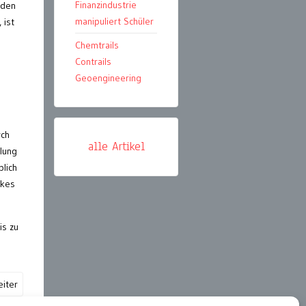
Finanzindustrie
nden
manipuliert Schüler
 ist
Chemtrails
Contrails
Geoengineering
rch
alle Artikel
llung
blich
lkes
is zu
iter