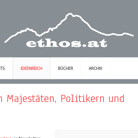
NTS
IDEENREICH
BÜCHER
ARCHIV
 Majestäten, Politikern und