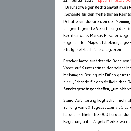
21. Februar 2025 –
EpochTimes.de ber
„
Braunschweiger Rechtsanwalt musste
„Schande für den freiheitlichen Recht
Debatte um die Grenzen der Meinungsf
einigen Tagen die Verurteilung des B
Rechtsanwalts Markus Roscher wege
sogenannten Majestätsbeleidigungs-P
Strafgesetzbuch für Schlagzeilen.
Roscher hatte zunächst die Rede von 
Vance auf X unterstützt, der seiner M
Meinungsäußerung mit Füßen getrete
eine „Schande für den freiheitlichen R
Sondergesetz geschaffen, „um sich vor
Seine Verurteilung liegt schon mehr al
Zahlung von 60 Tagessätzen à 50 Euro
habe er schließlich 3.000 Euro an die
Regierung unter Angela Merkel währen