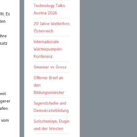
Technology Talks
Austria 2026
lt. Es
ten
20 Jahre Weltethos
Österreich
ihre
Internationale
bsatz
Wärmepumpen-
Konferenz
Gmeiner vs Grosz
Offener Brief an
den
Bildungsminister
 mit
ngerer
Jugendstudie und
afen.
Demokratiebildung
d vom
Solschenizyn, Dugin
und der Westen