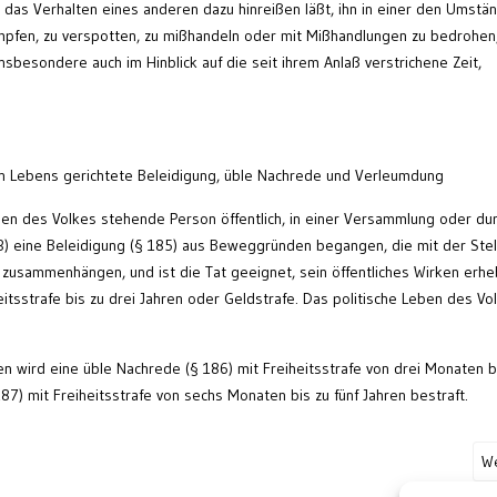
r das Verhalten eines anderen dazu hinreißen läßt, ihn in einer den Umstä
pfen, zu verspotten, zu mißhandeln oder mit Mißhandlungen zu bedrohen,
nsbesondere auch im Hinblick auf die seit ihrem Anlaß verstrichene Zeit,
n Lebens gerichtete Beleidigung, üble Nachrede und Verleumdung
ben des Volkes stehende Person öffentlich, in einer Versammlung oder du
 3) eine Beleidigung (§ 185) aus Beweggründen begangen, die mit der Ste
 zusammenhängen, und ist die Tat geeignet, sein öffentliches Wirken erhe
eitsstrafe bis zu drei Jahren oder Geldstrafe. Das politische Leben des Vo
n wird eine üble Nachrede (§ 186) mit Freiheitsstrafe von drei Monaten b
87) mit Freiheitsstrafe von sechs Monaten bis zu fünf Jahren bestraft.
We