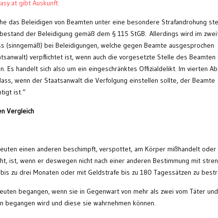
asy.at gibt Auskunft:
che das Beleidigen von Beamten unter eine besondere Strafandrohung stel
tbestand der Beleidigung gemäß dem § 115 StGB. Allerdings wird im zwei
ss (sinngemäß) bei Beleidigungen, welche gegen Beamte ausgesprochen
atsanwalt) verpflichtet ist, wenn auch die vorgesetzte Stelle des Beamten 
en. Es handelt sich also um ein eingeschränktes Offizialdelikt. Im vierten A
ass, wenn der Staatsanwalt die Verfolgung einstellen sollte, der Beamte
igt ist.“
en Vergleich
 Leuten einen anderen beschimpft, verspottet, am Körper mißhandelt oder
ht, ist, wenn er deswegen nicht nach einer anderen Bestimmung mit stre
fe bis zu drei Monaten oder mit Geldstrafe bis zu 180 Tagessätzen zu bestr
 Leuten begangen, wenn sie in Gegenwart von mehr als zwei vom Täter un
en begangen wird und diese sie wahrnehmen können.