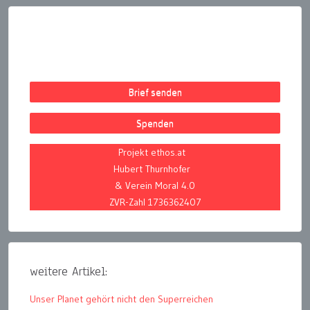
Brief senden
Spenden
Projekt ethos.at
Hubert Thurnhofer
& Verein Moral 4.0
ZVR-Zahl 1736362407
weitere Artikel:
Unser Planet gehört nicht den Superreichen