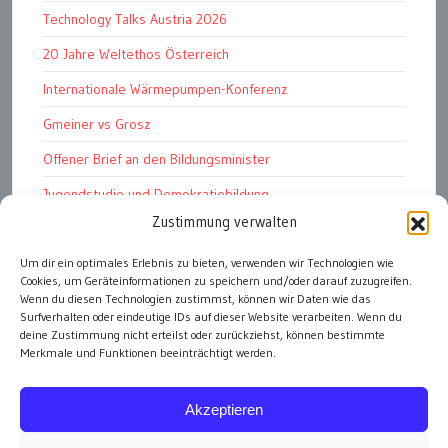
Technology Talks Austria 2026
20 Jahre Weltethos Österreich
Internationale Wärmepumpen-Konferenz
Gmeiner vs Grosz
Offener Brief an den Bildungsminister
Jugendstudie und Demokratiebildung
Zustimmung verwalten
Solschenizyn, Dugin und der Westen
Finanzindustrie manipuliert Schüler
Um dir ein optimales Erlebnis zu bieten, verwenden wir Technologien wie
Cookies, um Geräteinformationen zu speichern und/oder darauf zuzugreifen.
Chemtrails Contrails Geoengineering
Wenn du diesen Technologien zustimmst, können wir Daten wie das
Surfverhalten oder eindeutige IDs auf dieser Website verarbeiten. Wenn du
deine Zustimmung nicht erteilst oder zurückziehst, können bestimmte
Merkmale und Funktionen beeinträchtigt werden.
alle Artikel
Akzeptieren