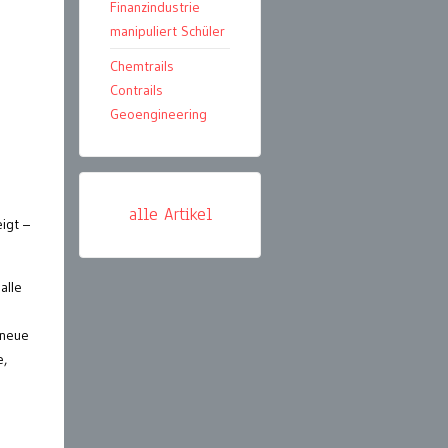
Finanzindustrie
manipuliert Schüler
Chemtrails
Contrails
Geoengineering
alle Artikel
eigt –
alle
 neue
e,