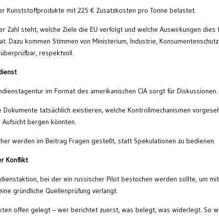
r Kunststoffprodukte mit 225 € Zusatzkosten pro Tonne belastet.
er Zahl steht, welche Ziele die EU verfolgt und welche Auswirkungen dies 
t. Dazu kommen Stimmen von Ministerium, Industrie, Konsumentenschutz
überprüfbar, respektvoll.
dienst
ndienstagentur im Format des amerikanischen CIA sorgt für Diskussionen.
e Dokumente tatsächlich existieren, welche Kontrollmechanismen vorgese
 Aufsicht bergen könnten.
her werden im Beitrag Fragen gestellt, statt Spekulationen zu bedienen.
r Konflikt
ienstaktion, bei der ein russischer Pilot bestochen werden sollte, um mit
eine gründliche Quellenprüfung verlangt.
ten offen gelegt – wer berichtet zuerst, was belegt, was widerlegt. So w