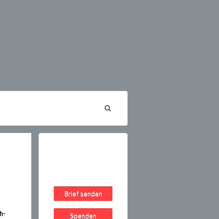
Brief senden
h-
Spenden