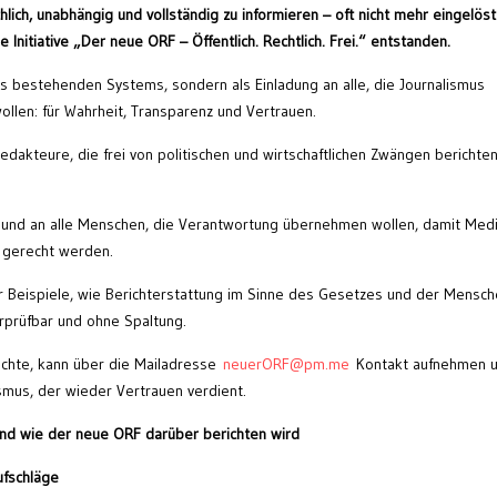
hlich, unabhängig und vollständig zu informieren – oft nicht mehr eingelöst
Initiative „Der neue ORF – Öffentlich. Rechtlich. Frei.“ entstanden.
s bestehenden Systems, sondern als Einladung an alle, die Journalismus
ollen: für Wahrheit, Transparenz und Vertrauen.
edakteure, die frei von politischen und wirtschaftlichen Zwängen berichte
er und an alle Menschen, die Verantwortung übernehmen wollen, damit Med
 gerecht werden.
er Beispiele, wie Berichterstattung im Sinne des Gesetzes und der Mensc
erprüfbar und ohne Spaltung.
öchte, kann über die Mailadresse
neuerORF@pm.me
Kontakt aufnehmen 
ismus, der wieder Vertrauen verdient.
und wie der neue ORF darüber berichten wird
ufschläge