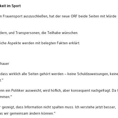
keit im Sport
m Frauensport auszuschließen, hat der neue ORF beide Seiten mit Würde
rdern, und Transpersonen, die Teilhabe wünschen.
liche Aspekte werden mit belegten Fakten erklärt.
chauer
 dass wirklich alle Seiten gehört werden – keine Schuldzuweisungen, kein
t.“
enn ein Politiker ausweicht, wird höflich, aber konsequent nachgefragt. Da 
nommen.“
gezeigt, dass Information nicht spalten muss. Ich verstehe jetzt besser,
as wir gemeinsam ändern können.“