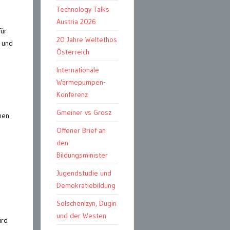
Technology Talks
Austria 2026
für
20 Jahre Weltethos
 und
Österreich
Internationale
Wärmepumpen-
Konferenz
Gmeiner vs Grosz
hen
Offener Brief an
den
Bildungsminister
Jugendstudie und
Demokratiebildung
Solschenizyn, Dugin
und der Westen
ird