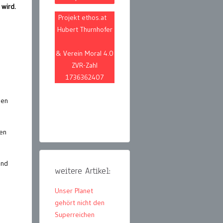
 wird.
Projekt ethos.at
Hubert Thurnhofer
& Verein Moral 4.0
ZVR-Zahl
n
1736362407
ien
hen
und
weitere Artikel:
Unser Planet
gehört nicht den
Superreichen