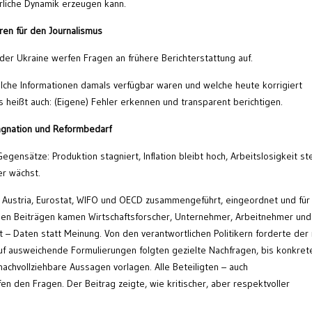
hrliche Dynamik erzeugen kann.
hren für den Journalismus
der Ukraine werfen Fragen an frühere Berichterstattung auf.
lche Informationen damals verfügbar waren und welche heute korrigiert
 heißt auch: (Eigene) Fehler erkennen und transparent berichtigen.
tagnation und Reformbedarf
egensätze: Produktion stagniert, Inflation bleibt hoch, Arbeitslosigkeit st
er wächst.
k Austria, Eurostat, WIFO und OECD zusammengeführt, eingeordnet und für 
n den Beiträgen kamen Wirtschaftsforscher, Unternehmer, Arbeitnehmer und
 – Daten statt Meinung. Von den verantwortlichen Politikern forderte der
uf ausweichende Formulierungen folgten gezielte Nachfragen, bis konkret
achvollziehbare Aussagen vorlagen. Alle Beteiligten – auch
fen den Fragen. Der Beitrag zeigte, wie kritischer, aber respektvoller