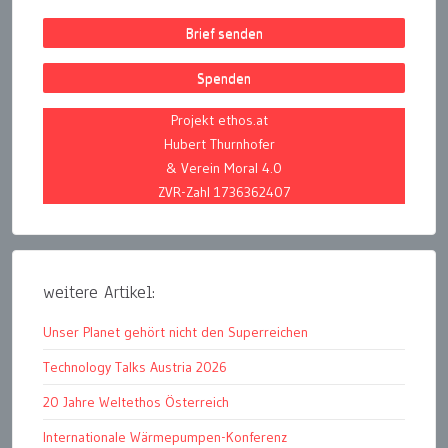
Brief senden
Spenden
Projekt ethos.at
Hubert Thurnhofer
& Verein Moral 4.0
ZVR-Zahl 1736362407
weitere Artikel:
Unser Planet gehört nicht den Superreichen
Technology Talks Austria 2026
20 Jahre Weltethos Österreich
Internationale Wärmepumpen-Konferenz