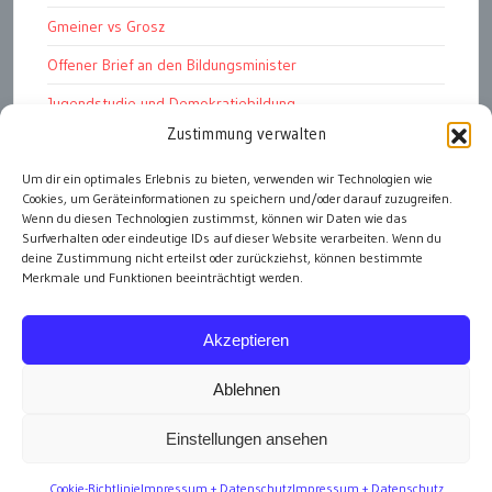
Gmeiner vs Grosz
Offener Brief an den Bildungsminister
Jugendstudie und Demokratiebildung
Zustimmung verwalten
Solschenizyn, Dugin und der Westen
Um dir ein optimales Erlebnis zu bieten, verwenden wir Technologien wie
Finanzindustrie manipuliert Schüler
Cookies, um Geräteinformationen zu speichern und/oder darauf zuzugreifen.
Chemtrails Contrails Geoengineering
Wenn du diesen Technologien zustimmst, können wir Daten wie das
Surfverhalten oder eindeutige IDs auf dieser Website verarbeiten. Wenn du
deine Zustimmung nicht erteilst oder zurückziehst, können bestimmte
Merkmale und Funktionen beeinträchtigt werden.
alle Artikel
Akzeptieren
Ablehnen
Einstellungen ansehen
Impressum
Cookie-Richtlinie
Impressum + Datenschutz
Impressum + Datenschutz