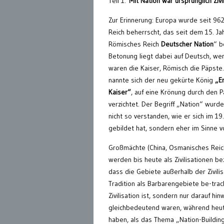
Teil 1:
Mit Nation war ursprünglich Zivi
Zur Erinnerung: Europa wurde seit 96
Reich beherrscht, das seit dem 15. Ja
Römisches Reich
Deutscher Nation
“ b
Betonung liegt dabei auf Deutsch, wen
waren die Kaiser, Römisch die Päpste. 
nannte sich der neu gekürte König
„E
Kaiser“
, auf eine Krönung durch den 
verzichtet. Der Begriff „Nation“ wurde
nicht so verstanden, wie er sich im 19
gebildet hat, sondern eher im Sinne vo
Großmächte (China, Osmanisches Reich
werden bis heute als Zivilisationen bez
dass die Gebiete außerhalb der Zivili
Tradition als Barbarengebiete be-trach
Zivilisation ist, sondern nur darauf h
gleichbedeutend waren, während heute 
haben, als das Thema „Nation-Building