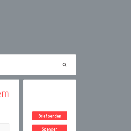
dem
Brief senden
Spenden