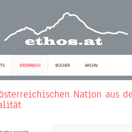
NTS
IDEENREICH
BÜCHER
ARCHIV
 österreichischen Nation aus 
lität