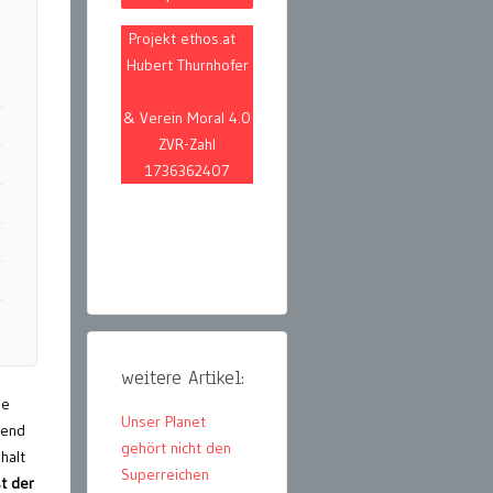
Projekt ethos.at
n
Hubert Thurnhofer
& Verein Moral 4.0
ZVR-Zahl
1736362407
weitere Artikel:
ne
Unser Planet
hend
gehört nicht den
halt
Superreichen
t der