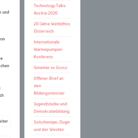
Technology Talks
m und
Austria 2026
20 Jahre Weltethos
Österreich
von
Internationale
Wärmepumpen-
Konferenz
le
schen
Gmeiner vs Grosz
Offener Brief an
den
e
Bildungsminister
ch
Jugendstudie und
Demokratiebildung
iter
Solschenizyn, Dugin
und der Westen