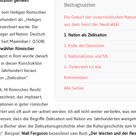
lisation gemeint
Beitragsseiten
2 vom Heiligen Römischen
Die Geburt der österreichischen Natio
hrhundert als „Heiliges
aus dem Geist der Neutralität
ezeichnet wurde. Die
iger auf Nation. Deutsch
1. Nation als Zivilisation
Seit Maximilian I. (1508)
2. Ende der Dynastien
rwählter Römischer
Papst in Rom wurde danach
3. Nationalismus und NS
 in dieser Konstruktion
4. Österreich ist frei
. Jahrhundert heraus
Kommentare
n „Zivilisation“.
Alle Seiten
, Hl Römisches Reich)
eichnet, das impliziert,
sationen in guter römischer
tet und oft auch ver-achtet werden. Ich will nicht weiter vertiefen, was ei
inweisen, dass die Begriffe Zivilisation und Nation vor Jahrhunderten weitge
Bücher über die Zivilisationsgeschichte eher die Kulturgeschichte zum In
“. Beispiel:
Niall Ferguson
bezeichnet sein Buch
„Der Westen und der Res