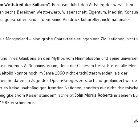
m Wettstreit der Kulturen“.
Ferguson führt den Aufstieg der westlichen
n den sechs Bereichen Wettbewerb, Wissenschaft, Eigentum, Medizin, Konsu
rrungenschaften sind in dem Sinne Ausdruck kultureller, nicht nationaler
s Morgenland – sind grobe Charakterisierungen von Zivilisationen, nicht 
grund ihres Glaubens an den Mythos vom Himmelssohn und seine universel
 kein eigenes Außenministerium, denn die Chinesen betrachteten alle Men
Weltbild konnte noch im Jahre 1860 nicht erschüttert werden, als der
chen Soldaten im Zuge des Opium-Krieges zerstört und geplündert wurde.
b es keine unabhängigen fremden Nationen, sondern nur nicht-chinesisch
ängigkeit vom Kaiser standen“, schreibt
John Morris Roberts
in seinem Bu
 1985 erschienen ist.
We