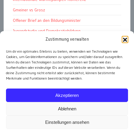
Gmeiner vs Grosz
Offener Brief an den Bildungsminister
Jugendstudie und Demokratiebildung
Zustimmung verwalten
Solschenizyn, Dugin und der Westen
Finanzindustrie manipuliert Schüler
Um dir ein optimales Erlebnis zu bieten, verwenden wir Technologien wie
Cookies, um Geräteinformationen zu speichern und/oder darauf zuzugreifen.
Chemtrails Contrails Geoengineering
Wenn du diesen Technologien zustimmst, können wir Daten wie das
Surfverhalten oder eindeutige IDs auf dieser Website verarbeiten. Wenn du
deine Zustimmung nicht erteilst oder zurückziehst, können bestimmte
Merkmale und Funktionen beeinträchtigt werden.
alle Artikel
Akzeptieren
Ablehnen
Einstellungen ansehen
Impressum