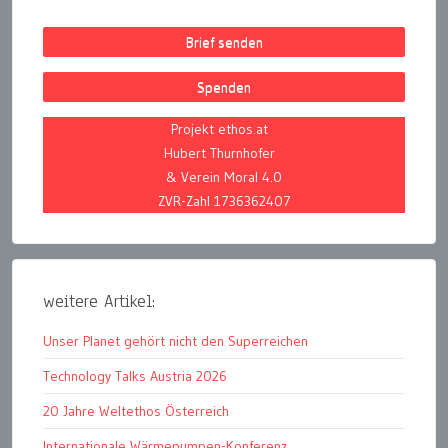
Brief senden
Spenden
Projekt ethos.at
Hubert Thurnhofer
& Verein Moral 4.0
ZVR-Zahl 1736362407
weitere Artikel:
Unser Planet gehört nicht den Superreichen
Technology Talks Austria 2026
20 Jahre Weltethos Österreich
Internationale Wärmepumpen-Konferenz