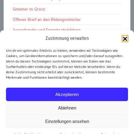
Gmeiner vs Grosz
Offener Brief an den Bildungsminister
Jugendstudie und Demokratiebildung
Zustimmung verwalten
Solschenizyn, Dugin und der Westen
Um dir ein optimales Erlebnis zu bieten, verwenden wir Technologien wie
Finanzindustrie manipuliert Schüler
Cookies, um Geräteinformationen zu speichern und/oder darauf zuzugreifen.
Chemtrails Contrails Geoengineering
Wenn du diesen Technologien zustimmst, können wir Daten wie das
Surfverhalten oder eindeutige IDs auf dieser Website verarbeiten. Wenn du
deine Zustimmung nicht erteilst oder zurückziehst, können bestimmte
Merkmale und Funktionen beeinträchtigt werden.
alle Artikel
Akzeptieren
Ablehnen
Einstellungen ansehen
Impressum