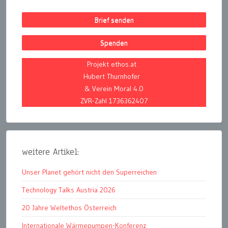
Brief senden
Spenden
Projekt ethos.at
Hubert Thurnhofer
& Verein Moral 4.0
ZVR-Zahl 1736362407
weitere Artikel:
Unser Planet gehört nicht den Superreichen
Technology Talks Austria 2026
20 Jahre Weltethos Österreich
Internationale Wärmepumpen-Konferenz