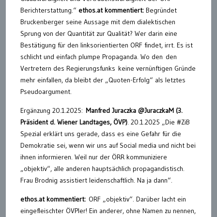
Berichterstattung.“
ethos.at kommentiert:
Begründet
Bruckenberger seine Aussage mit dem dialektischen
Sprung von der Quantität zur Qualität? Wer darin eine
Bestätigung für den linksorientierten ORF findet, irrt. Es ist
schlicht und einfach plumpe Propaganda. Wo den den
Vertretern des Regierungsfunks keine vernünftigen Gründe
mehr einfallen, da bleibt der „Quoten-Erfolg“ als letztes
Pseudoargument.
Ergänzung 20.1.2025:
Manfred Juraczka @JuraczkaM (3.
Präsident d. Wiener Landtages, ÖVP)
. 20.1.2025 „Die #ZiB
Spezial erklärt uns gerade, dass es eine Gefahr für die
Demokratie sei, wenn wir uns auf Social media und nicht bei
ihnen informieren. Weil nur der ÖRR kommuniziere
„objektiv“, alle anderen hauptsächlich propagandistisch.
Frau Brodnig assistiert leidenschaftlich. Na ja dann“.
ethos.at kommentiert:
ORF „objektiv“. Darüber lacht ein
eingefleischter ÖVPler! Ein anderer, ohne Namen zu nennen,