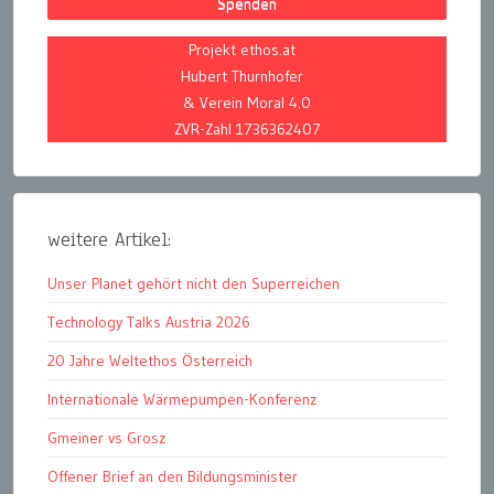
Spenden
Projekt ethos.at
Hubert Thurnhofer
& Verein Moral 4.0
ZVR-Zahl 1736362407
weitere Artikel:
Unser Planet gehört nicht den Superreichen
Technology Talks Austria 2026
20 Jahre Weltethos Österreich
Internationale Wärmepumpen-Konferenz
Gmeiner vs Grosz
Offener Brief an den Bildungsminister