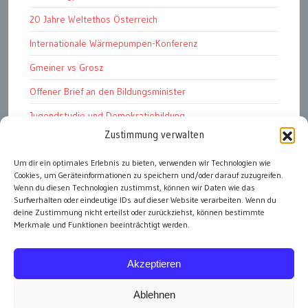
20 Jahre Weltethos Österreich
Internationale Wärmepumpen-Konferenz
Gmeiner vs Grosz
Offener Brief an den Bildungsminister
Jugendstudie und Demokratiebildung
Zustimmung verwalten
Solschenizyn, Dugin und der Westen
Um dir ein optimales Erlebnis zu bieten, verwenden wir Technologien wie
Finanzindustrie manipuliert Schüler
Cookies, um Geräteinformationen zu speichern und/oder darauf zuzugreifen.
Chemtrails Contrails Geoengineering
Wenn du diesen Technologien zustimmst, können wir Daten wie das
Surfverhalten oder eindeutige IDs auf dieser Website verarbeiten. Wenn du
deine Zustimmung nicht erteilst oder zurückziehst, können bestimmte
Merkmale und Funktionen beeinträchtigt werden.
alle Artikel
Akzeptieren
Ablehnen