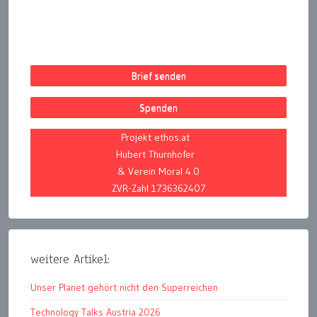
Brief senden
Spenden
Projekt ethos.at
Hubert Thurnhofer
& Verein Moral 4.0
ZVR-Zahl 1736362407
weitere Artikel:
Unser Planet gehört nicht den Superreichen
Technology Talks Austria 2026