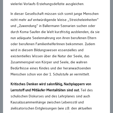
vielerlei Vorlaufs-Erziehungsdefizite ausgleichen.
In dieser Gesellschaft müssen sich somit junge Menschen
nicht mehr auf entwürdigende Weise „Streicheleinheiten“
und „Zuwendung“ in Ballermann-Szenarien suchen oder
durch Koma-Saufen die Welt kurzfristig ausblenden, da sie
nun adäquate Seelennahrung von ihren berufenen Eltern
oder berufenen FamilienhelferInnen bekommen. Zudem
wird in diesem Bildungswesen essenzielles und
existentielles Wissen über die Natur der Seele, das
Zusammenspiel von Körper und Seele, die wahren
Bedürfnisse eines Kindes und der heranwachsenden
Menschen schon von der 1. Schulstufe an vermittelt.
Kritisches Denken wird salonfähig, Nachplappern von
Lernstoff und Mitläufer-Mentalitäten sind out.
Teil des
schulischen Diskurses und des Lehrplanes sind auch
Kausalzusammenhänge zwischen Lebensstil und
zivilisatorischen Entgleisungen (wie z.B. den aktuellen