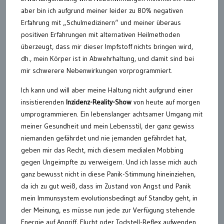
aber bin ich aufgrund meiner leider zu 80% negativen
Erfahrung mit „Schulmedizinern“ und meiner überaus
positiven Erfahrungen mit alternativen Heilmethoden
überzeugt, dass mir dieser Impfstoff nichts bringen wird,
dh., mein Körper ist in Abwehrhaltung, und damit sind bei
mir schwerere Nebenwirkungen vorprogrammiert.
Ich kann und will aber meine Haltung nicht aufgrund einer
insistierenden
Inzidenz-Reality-Show
von heute auf morgen
umprogrammieren. Ein lebenslanger achtsamer Umgang mit
meiner Gesundheit und mein Lebensstil, der ganz gewiss
niemanden gefährdet und nie jemanden gefährdet hat,
geben mir das Recht, mich diesem medialen Mobbing
gegen Ungeimpfte zu verweigern. Und ich lasse mich auch
ganz bewusst nicht in diese Panik-Stimmung hineinziehen,
da ich zu gut weiß, dass im Zustand von Angst und Panik
mein Immunsystem evolutionsbedingt auf Standby geht, in
der Meinung, es müsse nun jede zur Verfügung stehende
Energie auf Angriff, Flucht oder Todstell-Reflex aufwenden.