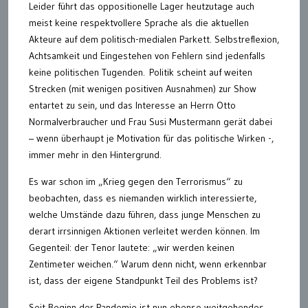
Leider führt das oppositionelle Lager heutzutage auch
meist keine respektvollere Sprache als die aktuellen
Akteure auf dem politisch-medialen Parkett. Selbstreflexion,
Achtsamkeit und Eingestehen von Fehlern sind jedenfalls
keine politischen Tugenden. Politik scheint auf weiten
Strecken (mit wenigen positiven Ausnahmen) zur Show
entartet zu sein, und das Interesse an Herrn Otto
Normalverbraucher und Frau Susi Mustermann gerät dabei
– wenn überhaupt je Motivation für das politische Wirken -,
immer mehr in den Hintergrund.
Es war schon im „Krieg gegen den Terrorismus“ zu
beobachten, dass es niemanden wirklich interessierte,
welche Umstände dazu führen, dass junge Menschen zu
derart irrsinnigen Aktionen verleitet werden können. Im
Gegenteil: der Tenor lautete: „wir werden keinen
Zentimeter weichen.“ Warum denn nicht, wenn erkennbar
ist, dass der eigene Standpunkt Teil des Problems ist?
Seit Beginn der Pandemie ist nun ebenso weitgehendes