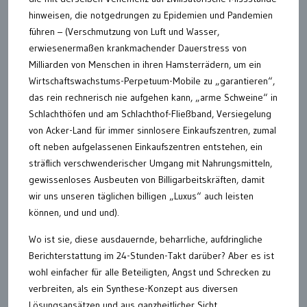
hinweisen, die notgedrungen zu Epidemien und Pandemien
führen – (Verschmutzung von Luft und Wasser,
erwiesenermaßen krankmachender Dauerstress von
Milliarden von Menschen in ihren Hamsterrädern, um ein
Wirtschaftswachstums-Perpetuum-Mobile zu „garantieren“,
das rein rechnerisch nie aufgehen kann, „arme Schweine“ in
Schlachthöfen und am Schlachthof-Fließband, Versiegelung
von Acker-Land für immer sinnlosere Einkaufszentren, zumal
oft neben aufgelassenen Einkaufszentren entstehen, ein
sträflich verschwenderischer Umgang mit Nahrungsmitteln,
gewissenloses Ausbeuten von Billigarbeitskräften, damit
wir uns unseren täglichen billigen „Luxus“ auch leisten
können, und und und).
Wo ist sie, diese ausdauernde, beharrliche, aufdringliche
Berichterstattung im 24-Stunden-Takt darüber? Aber es ist
wohl einfacher für alle Beteiligten, Angst und Schrecken zu
verbreiten, als ein Synthese-Konzept aus diversen
Lösungsansätzen und aus ganzheitlicher Sicht