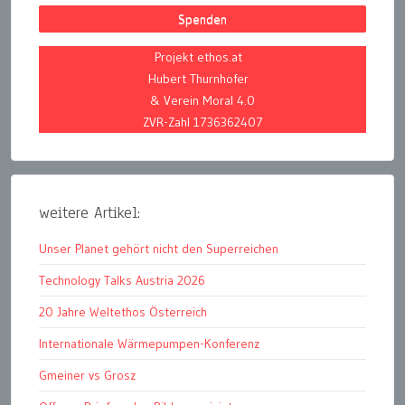
Spenden
Projekt ethos.at
Hubert Thurnhofer
& Verein Moral 4.0
ZVR-Zahl 1736362407
weitere Artikel:
Unser Planet gehört nicht den Superreichen
Technology Talks Austria 2026
20 Jahre Weltethos Österreich
Internationale Wärmepumpen-Konferenz
Gmeiner vs Grosz