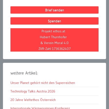
Brief senden
Spenden
Projekt ethos.at
Hubert Thurnhofer
& Verein Moral 4.0
ZVR-Zahl 1736362407
weitere Artikel:
Unser Planet gehört nicht den Superreichen
Technology Talks Austria 2026
20 Jahre Weltethos Österreich
Internationale Wärmepumpen-Konferenz