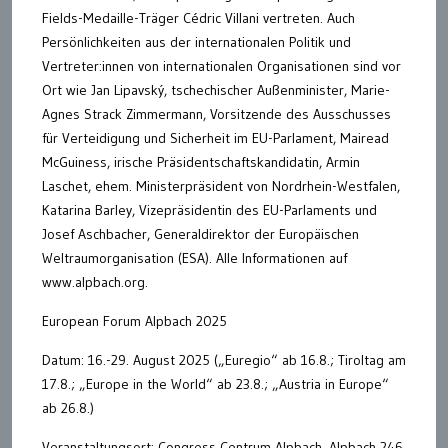
Fields-Medaille-Träger Cédric Villani vertreten. Auch
Persönlichkeiten aus der internationalen Politik und
Vertreter:innen von internationalen Organisationen sind vor
Ort wie Jan Lipavský, tschechischer Außenminister, Marie-
Agnes Strack Zimmermann, Vorsitzende des Ausschusses
für Verteidigung und Sicherheit im EU-Parlament, Mairead
McGuiness, irische Präsidentschaftskandidatin, Armin
Laschet, ehem. Ministerpräsident von Nordrhein-Westfalen,
Katarina Barley, Vizepräsidentin des EU-Parlaments und
Josef Aschbacher, Generaldirektor der Europäischen
Weltraumorganisation (ESA). Alle Informationen auf
www.alpbach.org.
European Forum Alpbach 2025
Datum: 16.-29. August 2025 („Euregio“ ab 16.8.; Tiroltag am
17.8.; „Europe in the World“ ab 23.8.; „Austria in Europe“
ab 26.8.)
Veranstaltungsort: Congress Centrum Alpbach, Alpbach 246,