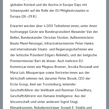
globalen Kontext und die Austria in Europe Days mit
Schwerpunkt auf die Rolle der EU-Mitgliedsstaaten in
Europa (26.–29.8.).
Erwartet werden über 4.000 Teilnehmer:innen, unter ihnen
hochrangige Gäste wie Bundespräsident Alexander Van der
Bellen, Bundeskanzler Christian Stocker, Außenministerin
Beate Meinl-Reisinger, Infrastrukturminister Peter Hanke
und internationale Staats- und Regierungschef:innen wie
der lettische Präsident Edgars Rinkēvičs, und der belgische
Premierminister Bart de Wever. Auch mehrere EU-
Kommissar:innen wie Magnus Brunner, Jessika Rosswall und
Maria Luís Albuquerque sowie Vertreter:innen aus der
Wirtschaft nehmen teil, darunter Peter Bosek, CEO der
Erste Group, Axel van Trostenburg, leitender
Geschäftsführer der Weltbank und Rumman Chowdhury,
Geschäftsführerin von Humane Intelligence. Aus der
Wissenschaft sind unter anderem Sigrid Stagl,
Klimaökonomin, Nobelpreisträger Joseph E. Stiglitz und