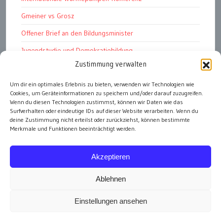
Gmeiner vs Grosz
Offener Brief an den Bildungsminister
Jugendstudie und Demokratiebildung
Zustimmung verwalten
Solschenizyn, Dugin und der Westen
Finanzindustrie manipuliert Schüler
Um dir ein optimales Erlebnis zu bieten, verwenden wir Technologien wie
Cookies, um Geräteinformationen zu speichern und/oder darauf zuzugreifen.
Chemtrails Contrails Geoengineering
Wenn du diesen Technologien zustimmst, können wir Daten wie das
Surfverhalten oder eindeutige IDs auf dieser Website verarbeiten. Wenn du
deine Zustimmung nicht erteilst oder zurückziehst, können bestimmte
Merkmale und Funktionen beeinträchtigt werden.
alle Artikel
Akzeptieren
Ablehnen
Einstellungen ansehen
Impressum