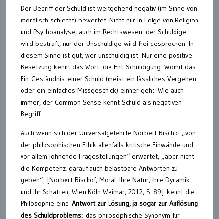
Der Begriff der Schuld ist weitgehend negativ (im Sinne von
moralisch schlecht) bewertet. Nicht nur in Folge von Religion
und Psychoanalyse, auch im Rechtswesen: der Schuldige
wird bestraft, nur der Unschuldige wird frei gesprochen. In
diesem Sinne ist gut, wer unschuldig ist. Nur eine positive
Besetzung kennt das Wort: die Ent-Schuldigung. Womit das
Ein-Geständnis einer Schuld (meist ein lässliches Vergehen
oder ein einfaches Missgeschick) einher geht. Wie auch
immer, der Common Sense kennt Schuld als negativen
Begriff.
Auch wenn sich der Universalgelehrte Norbert Bischof „von
der philosophischen Ethik allenfalls kritische Einwände und
vor allem lohnende Fragestellungen“ erwartet, „aber nicht
die Kompetenz, darauf auch belastbare Antworten zu
geben“,
[
Norbert Bischof, Moral. Ihre Natur, ihre Dynamik
und ihr Schatten, Wien Köln Weimar, 2012, S. 89]
kennt die
Philosophie eine
Antwort zur Lösung, ja sogar zur Auflösung
des Schuldproblems:
das philosophische Synonym für