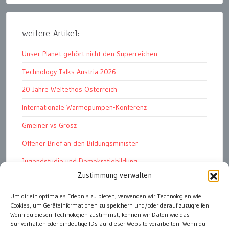
weitere Artikel:
Unser Planet gehört nicht den Superreichen
Technology Talks Austria 2026
20 Jahre Weltethos Österreich
Internationale Wärmepumpen-Konferenz
Gmeiner vs Grosz
Offener Brief an den Bildungsminister
Jugendstudie und Demokratiebildung
Zustimmung verwalten
Solschenizyn, Dugin und der Westen
Um dir ein optimales Erlebnis zu bieten, verwenden wir Technologien wie
Finanzindustrie manipuliert Schüler
Cookies, um Geräteinformationen zu speichern und/oder darauf zuzugreifen.
Chemtrails Contrails Geoengineering
Wenn du diesen Technologien zustimmst, können wir Daten wie das
Surfverhalten oder eindeutige IDs auf dieser Website verarbeiten. Wenn du