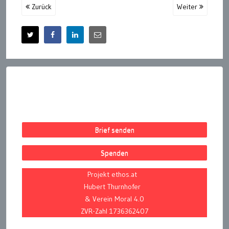
Zurück
Weiter
Brief senden
Spenden
Projekt ethos.at
Hubert Thurnhofer
& Verein Moral 4.0
ZVR-Zahl 1736362407