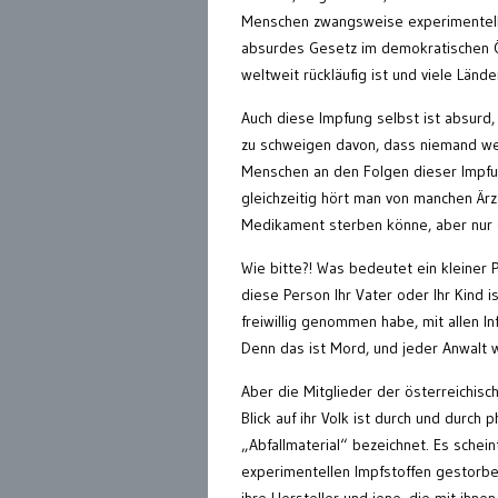
Menschen zwangsweise experimentel
absurdes Gesetz im demokratischen Ö
weltweit rückläufig ist und viele Län
Auch diese Impfung selbst ist absurd
zu schweigen davon, dass niemand weiß
Menschen an den Folgen dieser Impfu
gleichzeitig hört man von manchen Är
Medikament sterben k
önne, aber
nur 
Wie bitte?! Was bedeutet ein kleiner 
diese Person Ihr Vater oder Ihr Kind 
freiwillig genommen habe, mit allen 
Denn das
ist Mord, und jeder Anwalt 
Aber die Mitglieder der österreichisch
Blick auf ihr Volk ist
durch und durch
ph
„Abfallmaterial“ bezeichnet. Es scheint
experimentellen Impfstoffen gestorbe