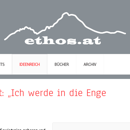
NTS
IDEENREICH
BÜCHER
ARCHIV
: „Ich werde in die Enge