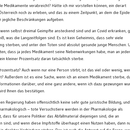
le Medikamente verabreich
t
? Hätte ich mir vorstellen können, ein
derart
sterreich noch zu erleben, und das
zu
eine
m
Zeit
punkt
,
an dem
die Epid
der jegliche Beschränkungen aufgeben.
, wenn selbst dreimal Geimpfte
ansteckend
sind und an Covid erkranken, 
, was die Langzeitfolgen sind. Es ist kein Geheimnis, dass sehr viele
ng sterben, und unter den Toten sind absolut gesunde junge Menschen. 
zten, dass
ja
jedes Medikament seine Nebenwirkungen ha
be
, man an jed
ein kleiner Prozentsatz daran tatsächlich sterbe.
Prozentsatz? Auch wenn nur eine Person stirbt, ist das viel oder wenig, we
ist? Außerdem ist es eine Sache, wenn ich an einem Medikament sterbe, da
Informationen darüber, und eine ganz andere, wenn ich dazu gezwungen wu
wird Ihnen das bestätigen.
en Regierung haben offensichtlich keine sehr gute juristische Bildung, und 
armakologisch – tote Versuchstiere werden in der Pharmakologie als
, dass für unsere Politiker das Abfallmaterial diejenigen sind, die an
n sind
;
und wenn diese Impfstoffe
überhaupt einen Nutzen haben,
dann n