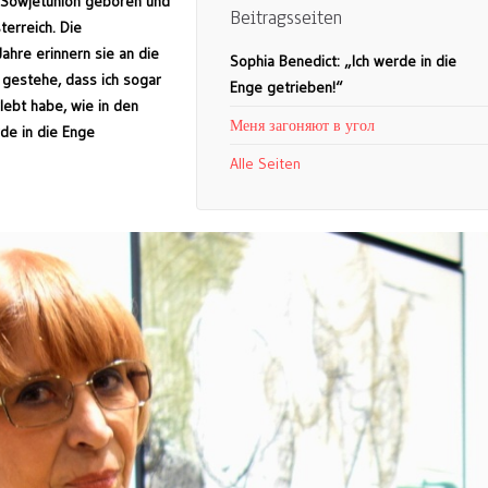
r Sowjetunion geboren und
Beitragsseiten
terreich. Die
ahre erinnern sie an die
Sophia Benedict: „Ich werde in die
h gestehe, dass ich sogar
Enge getrieben!“
lebt habe, wie in den
Меня загоняют в угол
rde in die Enge
Alle Seiten