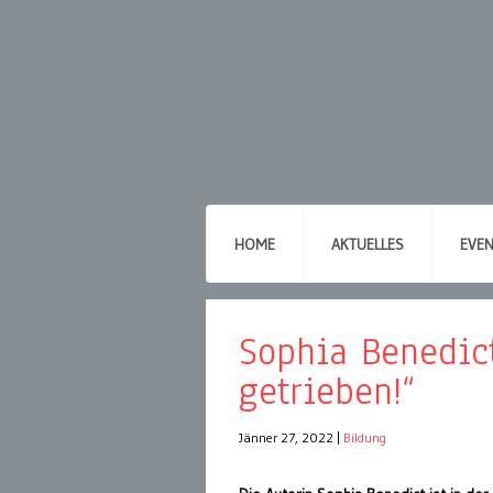
HOME
AKTUELLES
EVE
Sophia Benedict
getrieben!“
Jänner 27, 2022
|
Bildung