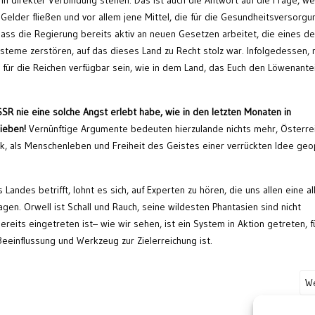
n
in direkter Verbindung stehen. Das ist auch die Antwort auf die Frage, we
n Gelder fließen und vor allem jene Mittel, die für die Gesundheitsversorgu
 dass die Regierung bereits aktiv an neuen Gesetzen arbeitet, die eines de
teme zerstören, auf das dieses Land zu Recht stolz war. Infolgedessen,
 für die Reichen verfügbar sein, wie in dem Land, das Euch den Löwenantei
SR nie eine solche Angst erlebt habe, wie in den letzten Monaten in
rieben!
Vernünftige Argumente bedeuten hierzulande nichts mehr, Österre
ck, als Menschenleben und Freiheit des Geistes einer verrückten Idee geo
Landes betrifft, lohnt es sich, auf Experten zu hören, die uns allen eine al
agen. Orwell
ist Schall und Rauch
, seine
wildesten P
hantasie
n sind nicht
bereits eingetreten
ist
– wie wir sehen, ist ein System in Aktion getreten, f
eeinflussung und Werkzeug zur Zielerreichung ist.
We