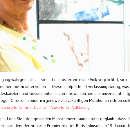
gung wahrgemacht, … sie hat das österreichische Volk verpflichtet, sich
ntherapie zu unterziehen. … Diese Impfpflicht ist verfassungswidrig, was
deskanzlers und Gesundheitsministers beweisen, die uns unverblümt mitg
t gegen Omikron, sondern irgendwelche zukünftigen Mutationen richten soll
sanwälte für Grundrechte – Anwälte für Aufklärung.
ung auf den Sieg des gesunden Menschenverstandes nicht geglaubt, dass 
e nachdem der britische Premierminister Boris Johnson am 19. Januar d