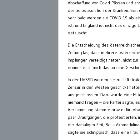
Abschaffung von Covid-Pässen und and
der Selbstisolation der Kranken. Seit
sehr bald werden sie COVID-19 als ein
ist; und England ist nicht das einzig
getäuscht!
Die Entscheidung des österreichischen
Zeitung las, dass mehrere österreich
Impfungen verteidigt hatten, nicht zu
erinnerte ich mich das an eine Geschic
In der UdSSR wurden sie zu Haftstrafe
Zensur in den Westen geschickt hatten
ausgeschlossen. Dazu wurde eine Mitgl
niemand Fragen – die Partei sagte, es
Versammlung stimmte brav dafür, obwo
paar Draufgänger, die protestierten, 
der damaligen Zeit, Bella Akhmadulin
sagte sie schnippisch, dass eine Frau