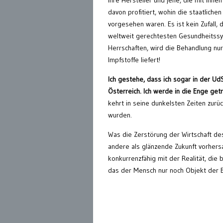
ihre Hersteller und
jene,
die mit ihne
davon profitiert, wohin die staatliche
vorgesehen waren. Es ist kein Zufall,
weltweit gerechtesten Gesundheitssys
Herrschaften, wird die Behandlung nur
Impfstoffe liefert!
Ich gestehe, dass ich
sogar
in der UdS
Österreich. Ich werde in die Enge get
kehrt in seine dunkelsten Zeiten zurü
wurden.
Was die Zerstörung der Wirtschaft des 
andere als glänzende Zukunft vorhers
konkurrenzfähig mit der Realität, d
ie 
das der Mensch nur noch Objekt der B