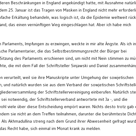
eren Beschränkungen in England angekündigt hatte, mit Ausnahme natürl
 dem 25. Januar ist das Tragen von Masken in England nicht mehr erforderli
fache Erkältung behandeln, was logisch ist, da die Epidemie weltweit rück
e Land, das einen vernünftigen Weg eingeschlagen hat. Aber ich habe mich
 Parlaments, Impfungen zu erzwingen, weckte in mir alte Ängste. Als ich i
ische Parlamentarier, die das Selbstbestimmungsrecht der Bürger bei
r Sitzung des Parlaments erschienen sind, um nicht mit Nein stimmen zu mü
hte, die mit dem Fall der Schriftsteller Sinjawski und Daniel zusammenhän
n verurteilt, weil sie ihre Manuskripte unter Umgehung der sowjetischen
, und natürlich wurden sie aus dem Verband der sowjetischen Schriftstell
iederversammlung der Schriftstellervereinigung einberufen. Natürlich ste
 sei notwendig, der Schriftstellerverband antwortete mit Ja -, und die
hl viele über diese Entscheidung empört waren. Nichts desto trotz gab 
indem sie nicht an dem Treffen teilnahmen, darunter die berühmteste Dich
a. Als Akhmadullina streng nach dem Grund ihrer Abwesenheit gefragt wurd
 das Recht habe, sich einmal im Monat krank zu melden.