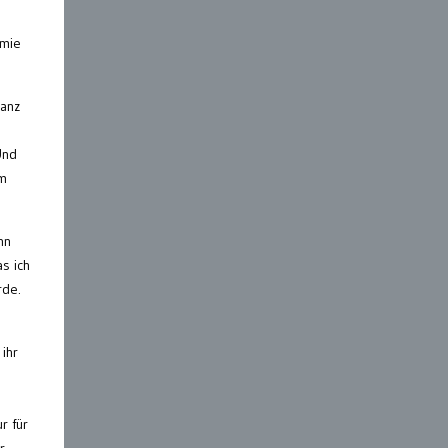
emie
ganz
Und
em
nn
s ich
rde.
ihr
ur
für