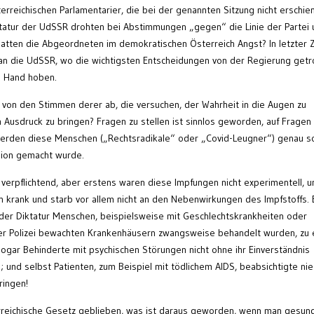
terreichischen Parlamentarier, die bei der genannten Sitzung nicht erschie
iktatur der UdSSR drohten bei Abstimmungen „gegen“ die Linie der Partei
atten die Abgeordneten im demokratischen Österreich Angst? In letzter Z
an die UdSSR, wo die wichtigsten Entscheidungen von der Regierung getr
e Hand hoben.
 von den Stimmen derer ab, die versuchen, der Wahrheit in die Augen zu
Ausdruck zu bringen? Fragen zu stellen ist sinnlos geworden, auf Fragen 
erden diese Menschen („Rechtsradikale“ oder „Covid-Leugner“) genau s
nion gemacht wurde.
verpflichtend, aber erstens waren diese Impfungen nicht experimentell, u
 krank und starb vor allem nicht an den Nebenwirkungen des Impfstoffs. E
der Diktatur Menschen, beispielsweise mit Geschlechtskrankheiten oder
der Polizei bewachten Krankenhäusern zwangsweise behandelt wurden, zu 
sogar Behinderte mit psychischen Störungen nicht ohne ihr Einverständnis
 und selbst Patienten, zum Beispiel mit tödlichem AIDS, beabsichtigte nie
ringen!
erreichische Gesetz
geblieben
, was ist daraus geworden, wenn
man
gesun