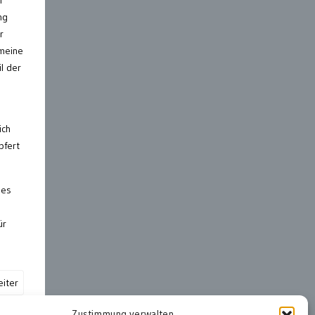
r
ng
r
 meine
l der
ich
pfert
les
ür
iter
Zustimmung verwalten