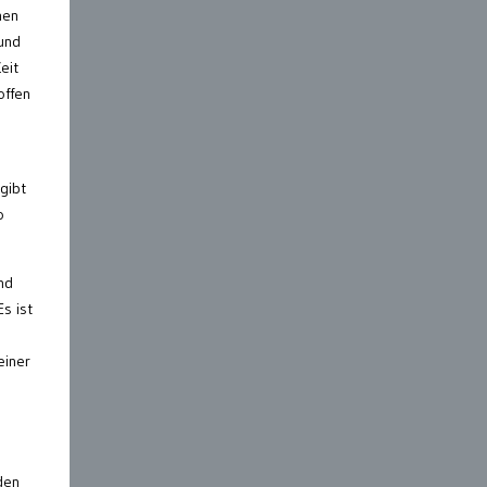
nen
 und
eit
offen
gibt
o
nd
s ist
einer
den