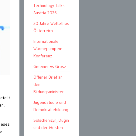
Technology Talks
Austria 2026
20 Jahre Weltethos
Österreich
Internationale
Wärmepumpen-
Konferenz
Gmeiner vs Grosz
Offener Brief an
den
Bildungsminister
eteilt
Jugendstudie und
en,
Demokratiebildung
Solschenizyn, Dugin
dieses
und der Westen
ie