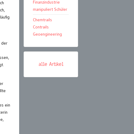
Finanzindustrie
ich
manipuliert Schüler
ch,
läufig
Chemtrails
Contrails
Geoengineering
n der
ssen,
alle Artikel
gt.
er
llte
es ein
terin
e,