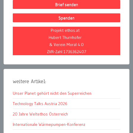
Brief senden
Spenden
Projekt ethos.at
Hubert Thurnhofer
& Verein Moral 4.0
ZVR-Zahl 1736362407
weitere Artikel:
Unser Planet gehört nicht den Superreichen
Technology Talks Austria 2026
20 Jahre Weltethos Österreich
Internationale Wärmepumpen-Konferenz