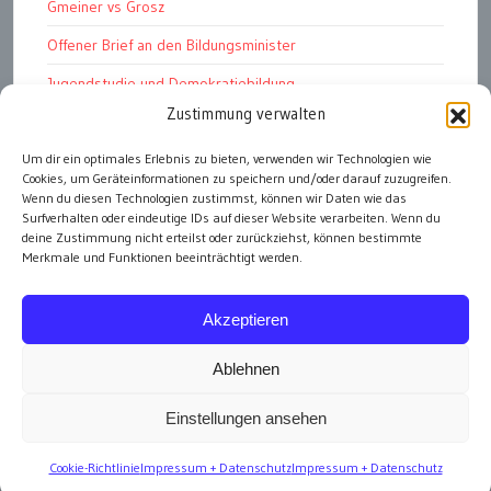
Gmeiner vs Grosz
Offener Brief an den Bildungsminister
Jugendstudie und Demokratiebildung
Zustimmung verwalten
Solschenizyn, Dugin und der Westen
Finanzindustrie manipuliert Schüler
Um dir ein optimales Erlebnis zu bieten, verwenden wir Technologien wie
Cookies, um Geräteinformationen zu speichern und/oder darauf zuzugreifen.
Chemtrails Contrails Geoengineering
Wenn du diesen Technologien zustimmst, können wir Daten wie das
Surfverhalten oder eindeutige IDs auf dieser Website verarbeiten. Wenn du
deine Zustimmung nicht erteilst oder zurückziehst, können bestimmte
Merkmale und Funktionen beeinträchtigt werden.
alle Artikel
Akzeptieren
Ablehnen
Einstellungen ansehen
Impressum
Cookie-Richtlinie
Impressum + Datenschutz
Impressum + Datenschutz