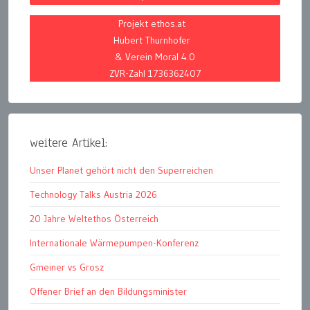
Projekt ethos.at
Hubert Thurnhofer
& Verein Moral 4.0
ZVR-Zahl 1736362407
weitere Artikel:
Unser Planet gehört nicht den Superreichen
Technology Talks Austria 2026
20 Jahre Weltethos Österreich
Internationale Wärmepumpen-Konferenz
Gmeiner vs Grosz
Offener Brief an den Bildungsminister