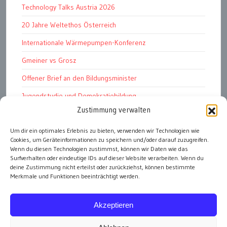
Technology Talks Austria 2026
20 Jahre Weltethos Österreich
Internationale Wärmepumpen-Konferenz
Gmeiner vs Grosz
Offener Brief an den Bildungsminister
Jugendstudie und Demokratiebildung
Zustimmung verwalten
Solschenizyn, Dugin und der Westen
Finanzindustrie manipuliert Schüler
Um dir ein optimales Erlebnis zu bieten, verwenden wir Technologien wie
Cookies, um Geräteinformationen zu speichern und/oder darauf zuzugreifen.
Chemtrails Contrails Geoengineering
Wenn du diesen Technologien zustimmst, können wir Daten wie das
Surfverhalten oder eindeutige IDs auf dieser Website verarbeiten. Wenn du
deine Zustimmung nicht erteilst oder zurückziehst, können bestimmte
Merkmale und Funktionen beeinträchtigt werden.
alle Artikel
Akzeptieren