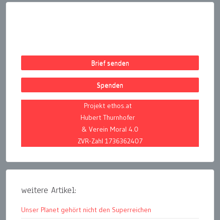
Brief senden
Spenden
Projekt ethos.at
Hubert Thurnhofer
& Verein Moral 4.0
ZVR-Zahl 1736362407
weitere Artikel:
Unser Planet gehört nicht den Superreichen