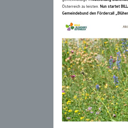
Österreich zu leisten.
Nun startet BILL
Gemeindebund den Fördercall „Blüh