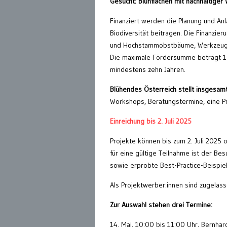
Gesucht: Blühflächen mit nachhaltiger
Finanziert werden die Planung und Anla
Biodiversität beitragen. Die Finanzie
und Hochstammobstbäume, Werkzeug un
Die maximale Fördersumme beträgt 15.0
mindestens zehn Jahren.
Blühendes Österreich stellt insgesam
Workshops, Beratungstermine, eine Pr
Einreichung bis 2. Juli 2025
Projekte können bis zum 2. Juli 2025
für eine gültige Teilnahme ist der B
sowie erprobte Best-Practice-Beispie
Als Projektwerber:innen sind zugelass
Zur Auswahl stehen drei Termine:
14. Mai, 10:00 bis 11:00 Uhr, Bernhar