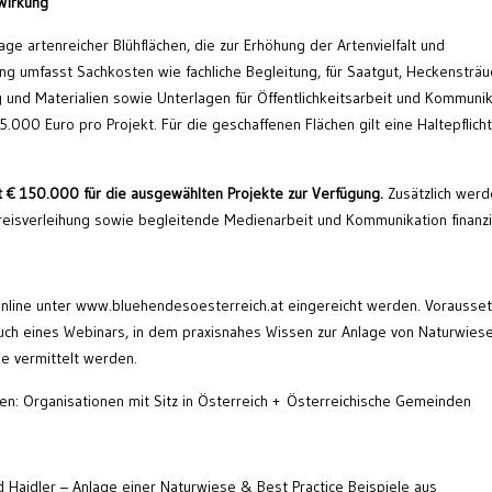
 Wirkung
ge artenreicher Blühflächen, die zur Erhöhung der Artenvielfalt und
rung umfasst Sachkosten wie fachliche Begleitung, für Saatgut, Heckensträu
d Materialien sowie Unterlagen für Öffentlichkeitsarbeit und Kommunik
00 Euro pro Projekt. Für die geschaffenen Flächen gilt eine Haltepflich
t € 150.000 für die ausgewählten Projekte zur Verfügung.
Zusätzlich werd
eisverleihung sowie begleitende Medienarbeit und Kommunikation finanzi
 online unter www.bluehendesoesterreich.at eingereicht werden. Vorausse
esuch eines Webinars, in dem praxisnahes Wissen zur Anlage von Naturwies
le vermittelt werden.
en: Organisationen mit Sitz in Österreich + Österreichische Gemeinden
d Haidler – Anlage einer Naturwiese & Best Practice Beispiele aus