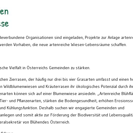
everbundene Organisationen sind eingeladen, Projekte zur Anlage artenr
t werden Vorhaben, die neue artenreiche Wiesen-Lebensräume schaffen.
ische Vielfalt in Österreichs Gemeinden zu stärken.
hen Zierrasen, der häufig nur drei bis vier Grasarten umfasst und einen 
ten Wildblumenwiesen und Kräuterrasen ihr ökologisches Potenzial durch ih
nzenarten können sich auf einer Blumenwiese ansiedeln. „Artenreiche Blühfl
Tier- und Pflanzenarten, stärken die Bodengesundheit, erhöhen Erosionssc
und Kühlungsfunktion. Deshalb suchen wir engagierte Gemeinden und
en anlegen und somit aktiv zur Förderung der Biodiversität und Lebensqualit
eralsekretär von Blühendes Österreich.