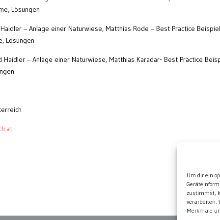
eme, Lösungen
d Haidler – Anlage einer Naturwiese, Matthias Rode – Best Practice Beispie
e, Lösungen
d Haidler – Anlage einer Naturwiese, Matthias Karadar- Best Practice Beis
ungen
erreich
h.at
Wei
Um dir ein o
Geräteinform
zustimmst, k
verarbeiten.
Merkmale und