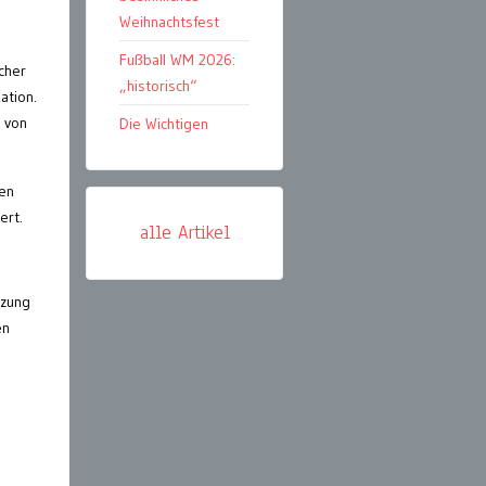
Weihnachtsfest
Fußball WM 2026:
cher
„historisch“
ation.
t von
Die Wichtigen
en
ert.
alle Artikel
tzung
en