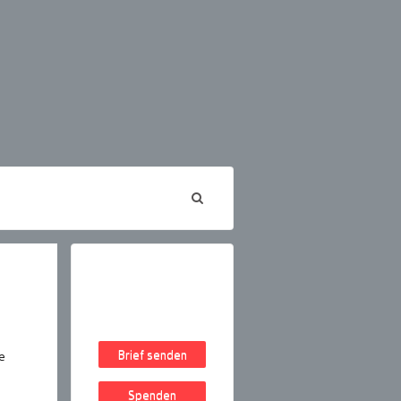
Brief senden
e
Spenden