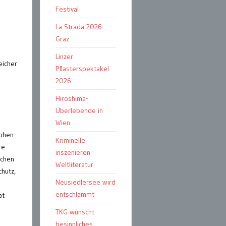
Festival
La Strada 2026
Graz
Linzer
eicher
Pflasterspektakel
2026
Hiroshima-
Überlebende in
Wien
hohen
Kriminelle
re
inszenieren
ächen
Weltliteratur
hutz,
Neusiedlersee wird
entschlammt
ät
TKG wünscht
besinnliches