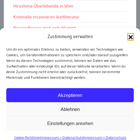
Hiroshima-Überlebende in Wien
Kriminelle inszenieren Weltliteratur
Neusiedlersee wird entschlammt
Zustimmung verwalten
TKG wünscht besinnliches Weihnachtsfest
Fußball WM 2026: „historisch“
Um dir ein optimales Erlebnis zu bieten, verwenden wir Technologien wie
Cookies, um Geräteinformationen zu speichern und/oder darauf zuzugreifen.
Die Wichtigen
Wenn du diesen Technologien zustimmst, können wir Daten wie das
Surfverhalten oder eindeutige IDs auf dieser Website verarbeiten. Wenn du
deine Zustimmung nicht erteilst oder zurückziehst, können bestimmte
Merkmale und Funktionen beeinträchtigt werden.
alle Artikel
Akzeptieren
Ablehnen
Einstellungen ansehen
Impressum
Cookie-Richtlinie
Impressum + Datenschutz
Impressum + Datenschutz