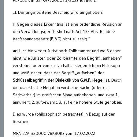
REPUBLIK in GZ. RV/7200075/2023 festhielt:
„I. Der angefochtene Bescheid wird aufgehoben.
II. Gegen dieses Erkenntnis ist eine ordentliche Revision an
den Verwaltungsgerichtshof nach Art. 133 Abs. Bundes-
Verfassungsgesetz (B-VG) nicht zulässig.“
ad I.
Ich bin weder Jurist noch Zollbeamter und weiß daher
nicht, wie Juristen oder Zollbeamte den Begriff „aufheben“
verstehen oder von Fall zu Fall auslegen. Ich bin Philosoph
und weiß daher, dass der Begriff
„aufheben“ der
Schlüsselbegriff in der Dialektik von G.W.F. Hegel
ist. Durch
die dialektische Negation wird eine Sache (oder ein
Sachverhalt) im dreifachen Sinne aufgehoben, und zwar 1.
annulliert, 2. aufbewahrt, 3. auf eine höhere Stufe gehoben.
Dies würde (philosophisch betrachtet) in Bezug auf den
Bescheid
MRN 22AT320000IV8K90K3 vom 17.02.2022