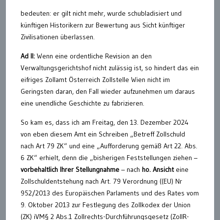
bedeuten: er gilt nicht mehr, wurde schubladisiert und
künftigen Historikern zur Bewertung aus Sicht künftiger
Zivilisationen überlassen.
Ad II:
Wenn eine ordentliche Revision an den
Verwaltungsgerichtshof nicht zulässig ist, so hindert das ein
eifriges Zollamt Österreich Zollstelle Wien nicht im
Geringsten daran, den Fall wieder aufzunehmen um daraus
eine unendliche Geschichte zu fabrizieren.
So kam es, dass ich am Freitag, den 13. Dezember 2024
von eben diesem Amt ein Schreiben „Betreff Zollschuld
nach Art 79 ZK“ und eine „Aufforderung gemäß Art 22. Abs.
6 ZK“ erhielt, denn die „bisherigen Feststellungen ziehen –
vorbehaltlich Ihrer Stellungnahme
– nach
ho. Ansicht
eine
Zollschuldentstehung nach Art. 79 Verordnung ((EU) Nr
952/2013 des Europäischen Parlaments und des Rates vom
9. Oktober 2013 zur Festlegung des Zollkodex der Union
(ZK) iVM§ 2 Abs.1 Zollrechts-Durchführungsgesetz (ZollR-