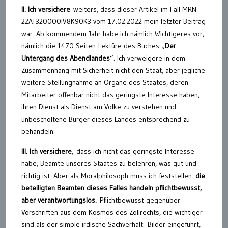
II. Ich versichere
weiters, dass dieser Artikel im Fall MRN
22AT320000IV8K90K3 vom 17.02.2022 mein letzter Beitrag
war. Ab kommendem Jahr habe ich nämlich Wichtigeres vor,
nämlich die 1470 Seiten-Lektüre des Buches „
Der
Untergang des Abendlandes
“. Ich verweigere in dem
Zusammenhang mit Sicherheit nicht den Staat, aber jegliche
weitere Stellungnahme an Organe des Staates, deren
Mitarbeiter offenbar nicht das geringste Interesse haben,
ihren Dienst als Dienst am Volke zu verstehen und
unbescholtene Bürger dieses Landes entsprechend zu
behandeln.
III. Ich versichere
, dass ich nicht das geringste Interesse
habe, Beamte unseres Staates zu belehren, was gut und
richtig ist. Aber als Moralphilosoph muss ich feststellen:
die
beteiligten Beamten dieses Falles handeln pflichtbewusst,
aber verantwortungslos.
Pflichtbewusst gegenüber
Vorschriften aus dem Kosmos des Zollrechts, die wichtiger
sind als der simple irdische Sachverhalt: Bilder eingeführt,