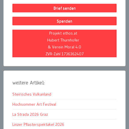
Brief senden
Spenden
Projekt ethos.at
Hubert Thurnhofer
& Verein Moral 4.0
ZVR-Zahl 1736362407
weitere Artikel:
Steirisches Vulkanland
Hochsommer Art Festival
La Strada 2026 Graz
Linzer Pflasterspektakel 2026