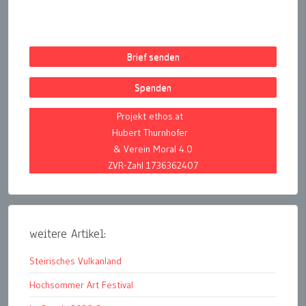
Brief senden
Spenden
Projekt ethos.at
Hubert Thurnhofer
& Verein Moral 4.0
ZVR-Zahl 1736362407
weitere Artikel:
Steirisches Vulkanland
Hochsommer Art Festival