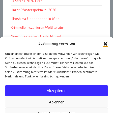
La Strada 2026 Graz
Linzer Pflasterspektakel 2026
Hiroshima-Überlebende in Wien
Kriminelle inszenieren Weltliteratur
Neusiedlersee wird entschlammt
Zustimmung verwalten
TKG wünscht besinnliches Weihnachtsfest
Fußball WM 2026: „historisch“
Um dir ein optimales Erlebnis zu bieten, verwenden wir Technologien wie
Cookies, um Geräteinformationen zu speichern und/oder darauf zuzugreifen.
Die Wichtigen
Wenn du diesen Technologien zustimmst, können wir Daten wie das
Surfverhalten oder eindeutige IDs auf dieser Website verarbeiten. Wenn du
deine Zustimmung nicht erteilst oder zurückziehst, können bestimmte
Merkmale und Funktionen beeinträchtigt werden.
alle Artikel
Akzeptieren
Ablehnen