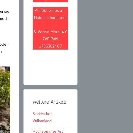
Projekt ethos.at
en sie
Hubert Thurnhofer
 noch
& Verein Moral 4.0
ZVR-Zahl
 oder
1736362407
n
weitere Artikel:
Steirisches
Vulkanland
Hochsommer Art