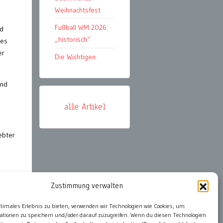
Weihnachtsfest
Fußball WM 2026:
nd
„historisch“
 es
er
Die Wichtigen
and
alle Artikel
ebter
Zustimmung verwalten
ter
ptimales Erlebnis zu bieten, verwenden wir Technologien wie Cookies, um
ationen zu speichern und/oder darauf zuzugreifen. Wenn du diesen Technologien