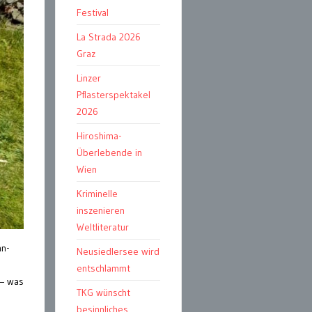
Festival
La Strada 2026
Graz
Linzer
Pflasterspektakel
2026
Hiroshima-
Überlebende in
Wien
Kriminelle
inszenieren
Weltliteratur
hn-
Neusiedlersee wird
entschlammt
 – was
TKG wünscht
besinnliches