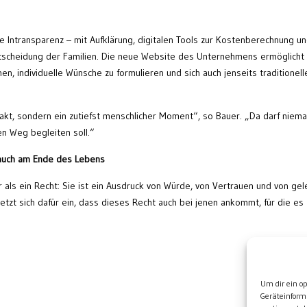
se Intransparenz – mit Aufklärung, digitalen Tools zur Kostenberechnung u
ntscheidung der Familien. Die neue Website des Unternehmens ermöglicht
hen, individuelle Wünsche zu formulieren und sich auch jenseits traditionell
sakt, sondern ein zutiefst menschlicher Moment“, so Bauer. „Da darf niem
 Weg begleiten soll.“
 auch am Ende des Lebens
r als ein Recht: Sie ist ein Ausdruck von Würde, von Vertrauen und von gel
setzt sich dafür ein, dass dieses Recht auch bei jenen ankommt, für die es
Wei
Um dir ein o
Geräteinform