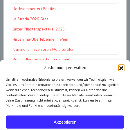
Hochsommer Art Festival
La Strada 2026 Graz
Linzer Pflasterspektakel 2026
Hiroshima-Überlebende in Wien
Kriminelle inszenieren Weltliteratur
Neusiedlersee wird entschlammt
Zustimmung verwalten
TKG wünscht besinnliches Weihnachtsfest
Um dir ein optimales Erlebnis zu bieten, verwenden wir Technologien wie
Fußball WM 2026: „historisch“
Cookies, um Geräteinformationen zu speichern und/oder darauf zuzugreifen.
Die Wichtigen
Wenn du diesen Technologien zustimmst, können wir Daten wie das
Surfverhalten oder eindeutige IDs auf dieser Website verarbeiten. Wenn du
deine Zustimmung nicht erteilst oder zurückziehst, können bestimmte
Merkmale und Funktionen beeinträchtigt werden.
alle Artikel
Akzeptieren