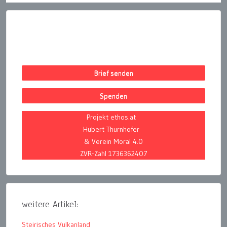
Brief senden
Spenden
Projekt ethos.at
Hubert Thurnhofer
& Verein Moral 4.0
ZVR-Zahl 1736362407
weitere Artikel:
Steirisches Vulkanland