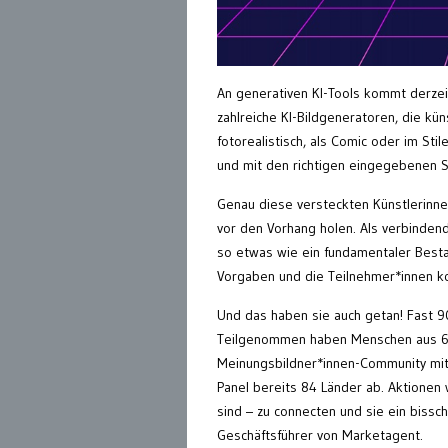
An generativen KI-Tools kommt derze
zahlreiche KI-Bildgeneratoren, die kün
fotorealistisch, als Comic oder im Sti
und mit den richtigen eingegebenen S
Genau diese versteckten Künstlerinne
vor den Vorhang holen. Als verbinden
so etwas wie ein fundamentaler Best
Vorgaben und die Teilnehmer*innen konn
Und das haben sie auch getan! Fast 9
Teilgenommen haben Menschen aus 64 u
Meinungsbildner*innen-Community mitt
Panel bereits 84 Länder ab. Aktionen 
sind – zu connecten und sie ein biss
Geschäftsführer von Marketagent.