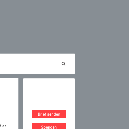
Brief senden
d es
Spenden