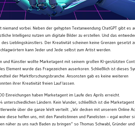
it niemand vorbei. Neben der gehypten Textanwendung ChatGPT gibt es a
stliche Intelligenz nutzen um digitale Bilder zu erstellen. Und das entwede
le des Lieblingskünstlers. Der Kreativität scheinen keine Grenzen gesetzt z
chlagwörtern kann Jeder und Jede selbst zum Artist werden.
n und Künstler wollte Marketagent mit seinem großen KI-gestützten Cont
des Element wurde das Fragezeichen auserkoren. Schließlich ist dieses S
andteil der Marktforschungsbranche. Ansonsten gab es keine weiteren
ten ihrer Kreativität freien Lauf lassen.
00 Einreichungen haben Marketagent im Laufe des Aprils erreicht.
nterschiedlichen Ländern. Kein Wunder, schließlich ist die Marketagent
lerweile über die ganze Welt verteilt. „Wir decken mit unserem Online A
wie diese helfen uns, mit den Panelistinnen und Panelisten – egal woher s
chen näher zu uns nach Baden zu bringen“ so Thomas Schwabl, Gründer und