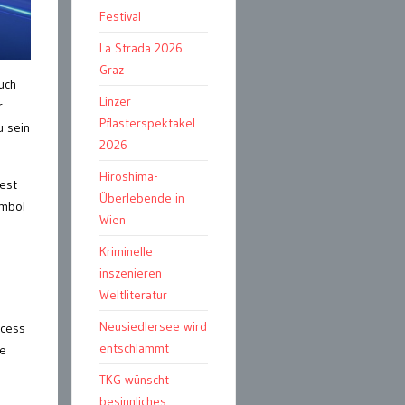
Festival
La Strada 2026
Graz
uch
Linzer
r
Pflasterspektakel
u sein
2026
Hiroshima-
est
Überlebende in
ymbol
Wien
Kriminelle
inszenieren
Weltliteratur
Neusiedlersee wird
ccess
entschlammt
ie
TKG wünscht
besinnliches