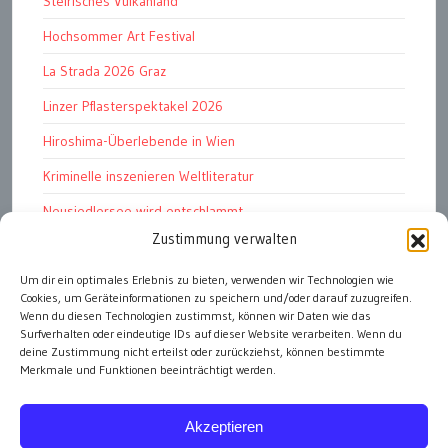
Steirisches Vulkanland
Hochsommer Art Festival
La Strada 2026 Graz
Linzer Pflasterspektakel 2026
Hiroshima-Überlebende in Wien
Kriminelle inszenieren Weltliteratur
Neusiedlersee wird entschlammt
Zustimmung verwalten
TKG wünscht besinnliches Weihnachtsfest
Um dir ein optimales Erlebnis zu bieten, verwenden wir Technologien wie
Fußball WM 2026: „historisch“
Cookies, um Geräteinformationen zu speichern und/oder darauf zuzugreifen.
Die Wichtigen
Wenn du diesen Technologien zustimmst, können wir Daten wie das
Surfverhalten oder eindeutige IDs auf dieser Website verarbeiten. Wenn du
deine Zustimmung nicht erteilst oder zurückziehst, können bestimmte
Merkmale und Funktionen beeinträchtigt werden.
alle Artikel
Akzeptieren