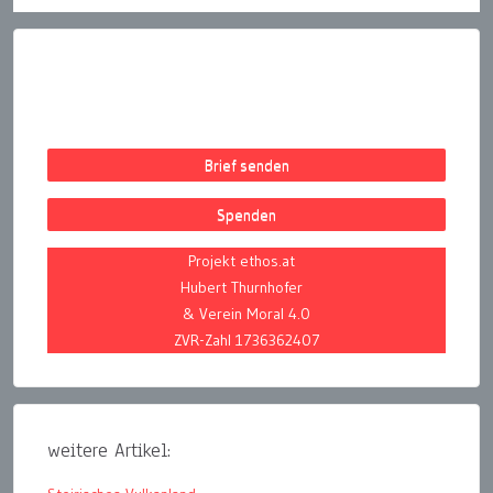
Brief senden
Spenden
Projekt ethos.at
Hubert Thurnhofer
& Verein Moral 4.0
ZVR-Zahl 1736362407
weitere Artikel: