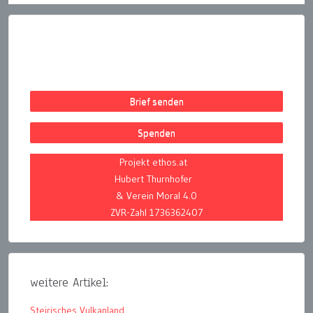
Brief senden
Spenden
Projekt ethos.at
Hubert Thurnhofer
& Verein Moral 4.0
ZVR-Zahl 1736362407
weitere Artikel:
Steirisches Vulkanland