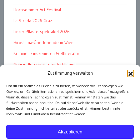
Hochsommer Art Festival
La Strada 2026 Graz
Linzer Pflasterspektakel 2026
Hiroshima-Überlebende in Wien
Kriminelle inszenieren Weltliteratur
Neusiedlersee wird entschlammt
Zustimmung verwalten
TKG wünscht besinnliches Weihnachtsfest
Um dir ein optimales Erlebnis zu bieten, verwenden wir Technologien wie
Fußball WM 2026: „historisch“
Cookies, um Geräteinformationen zu speichern und/oder darauf zuzugreifen.
Die Wichtigen
Wenn du diesen Technologien zustimmst, können wir Daten wie das
Surfverhalten oder eindeutige IDs auf dieser Website verarbeiten. Wenn du
deine Zustimmung nicht erteilst oder zurückziehst, können bestimmte
Merkmale und Funktionen beeinträchtigt werden.
alle Artikel
Akzeptieren