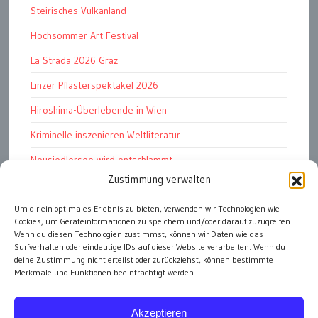
Steirisches Vulkanland
Hochsommer Art Festival
La Strada 2026 Graz
Linzer Pflasterspektakel 2026
Hiroshima-Überlebende in Wien
Kriminelle inszenieren Weltliteratur
Neusiedlersee wird entschlammt
Zustimmung verwalten
TKG wünscht besinnliches Weihnachtsfest
Fußball WM 2026: „historisch“
Um dir ein optimales Erlebnis zu bieten, verwenden wir Technologien wie
Cookies, um Geräteinformationen zu speichern und/oder darauf zuzugreifen.
Die Wichtigen
Wenn du diesen Technologien zustimmst, können wir Daten wie das
Surfverhalten oder eindeutige IDs auf dieser Website verarbeiten. Wenn du
deine Zustimmung nicht erteilst oder zurückziehst, können bestimmte
Merkmale und Funktionen beeinträchtigt werden.
alle Artikel
Akzeptieren