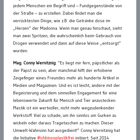
jedem Menschen ein Begriff sind – Fundgegenstände von
der Straße – zu erstellen. Dabei findet man die
verrücktesten Dinge, wie z.B. die Getränke dose im
„Herzen“ der Madonna. Wenn man genau hinschaut, sieht
man zwei Spritzen, die wahrscheinlich beim Gebrauch von
Drogen verwendet und dann auf diese Weise „entsorgt“
wurden.
Mag. Conny Wernitznig
: “Es liegt mir fern, päpstlicher als
der Papst zu sein, aber manchmal hilft der erhobene
Zeigefinger eines Freundes mehr als hunderte Artikel in
Medien und Magazinen. Und es ist leicht, andere mit der
Begeisterung und dem sinnvollen Engagement für eine
lebenswerte Zukunft für Mensch und Tier anzustecken.
Plastik ist ein wertvoller, nicht mehr wegzudenkender
Werkstoff. Viel zu schade, um ihn sinnlos um Gurken zu
wickeln oder daraus Tragetaschen zu machen. Dieser
Umwelt-Wahnsinn hat ausgedient!“ Conny Wernitznig hat
die Initiative
#ichbinsoplastikfrei
initiiert. Seit 2014