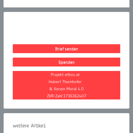
Brief senden
Spenden
Projekt ethos.at
Hubert Thurnhofer
& Verein Moral 4.0
ZVR-Zahl 1736362407
weitere Artikel: