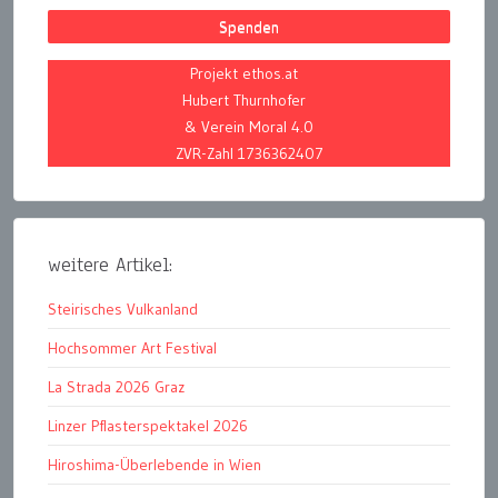
Spenden
Projekt ethos.at
Hubert Thurnhofer
& Verein Moral 4.0
ZVR-Zahl 1736362407
weitere Artikel:
Steirisches Vulkanland
Hochsommer Art Festival
La Strada 2026 Graz
Linzer Pflasterspektakel 2026
Hiroshima-Überlebende in Wien